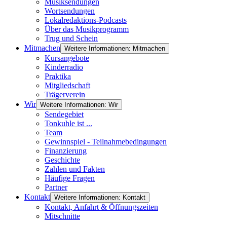
Musiksendungen
Wortsendungen
Lokalredaktions-Podcasts
Über das Musikprogramm
Trug und Schein
Mitmachen
Weitere Informationen: Mitmachen
Kursangebote
Kinderradio
Praktika
Mitgliedschaft
Trägerverein
Wir
Weitere Informationen: Wir
Sendegebiet
Tonkuhle ist ...
Team
Gewinnspiel - Teilnahmebedingungen
Finanzierung
Geschichte
Zahlen und Fakten
Häufige Fragen
Partner
Kontakt
Weitere Informationen: Kontakt
Kontakt, Anfahrt & Öffnungszeiten
Mitschnitte