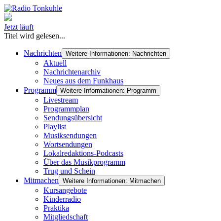
Jetzt läuft
Titel wird gelesen...
Nachrichten
Weitere Informationen: Nachrichten
Aktuell
Nachrichtenarchiv
Neues aus dem Funkhaus
Programm
Weitere Informationen: Programm
Livestream
Programmplan
Sendungsübersicht
Playlist
Musiksendungen
Wortsendungen
Lokalredaktions-Podcasts
Über das Musikprogramm
Trug und Schein
Mitmachen
Weitere Informationen: Mitmachen
Kursangebote
Kinderradio
Praktika
Mitgliedschaft