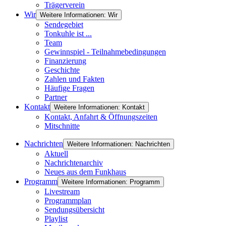
Trägerverein
Wir
Weitere Informationen: Wir
Sendegebiet
Tonkuhle ist ...
Team
Gewinnspiel - Teilnahmebedingungen
Finanzierung
Geschichte
Zahlen und Fakten
Häufige Fragen
Partner
Kontakt
Weitere Informationen: Kontakt
Kontakt, Anfahrt & Öffnungszeiten
Mitschnitte
Nachrichten
Weitere Informationen: Nachrichten
Aktuell
Nachrichtenarchiv
Neues aus dem Funkhaus
Programm
Weitere Informationen: Programm
Livestream
Programmplan
Sendungsübersicht
Playlist