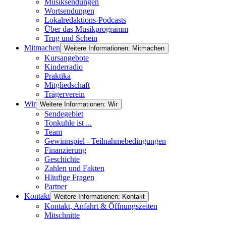
Musiksendungen
Wortsendungen
Lokalredaktions-Podcasts
Über das Musikprogramm
Trug und Schein
Mitmachen
Weitere Informationen: Mitmachen
Kursangebote
Kinderradio
Praktika
Mitgliedschaft
Trägerverein
Wir
Weitere Informationen: Wir
Sendegebiet
Tonkuhle ist ...
Team
Gewinnspiel - Teilnahmebedingungen
Finanzierung
Geschichte
Zahlen und Fakten
Häufige Fragen
Partner
Kontakt
Weitere Informationen: Kontakt
Kontakt, Anfahrt & Öffnungszeiten
Mitschnitte