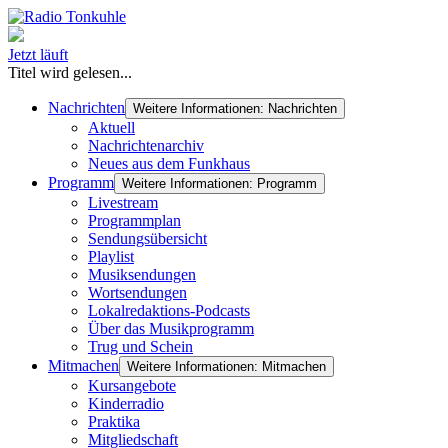
Jetzt läuft
Titel wird gelesen...
Nachrichten
Weitere Informationen: Nachrichten
Aktuell
Nachrichtenarchiv
Neues aus dem Funkhaus
Programm
Weitere Informationen: Programm
Livestream
Programmplan
Sendungsübersicht
Playlist
Musiksendungen
Wortsendungen
Lokalredaktions-Podcasts
Über das Musikprogramm
Trug und Schein
Mitmachen
Weitere Informationen: Mitmachen
Kursangebote
Kinderradio
Praktika
Mitgliedschaft