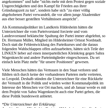
angekommen" und habe "nichts mehr mit dem Protest gegen soziale
Ungerechtigkeiten und den Kampf für Frieden aus ihrer
Gründungszeit zu tun", sondern habe sich "zu einer völlig
abgehobenen Partei verwandelt, die vor allem junge Akademiker
aus eher besser gestellten Verhältnissen anspricht".
Als Kommunalpolitiker im Landkreis Hildesheim hätten die
Unterzeichner die vom Parteivorstand forcierte und vom
Landesvorstand beklatschte Spaltung der Partei immer abgelehnt, so
Dr. Hermann Müller, Mitglied im Hildesheimer Ortsrat Nordstadt.
Doch statt die Fehlentwicklung des Parteikurses und die daraus
folgenden Wahlschlappen offen aufzuarbeiten, hätten sich Teile der
LINKEN lieber auf einen innerparteilichen Kleinkrieg gegen Sahra
Wagenknecht und andere Parteimitglieder eingeschossen. Da sei
einfach kein Platz mehr "für unsere Positionen“ gewesen.
Viele Menschen hätten das Vertrauen in den Staat verloren und
fühlten sich durch keine der vorhandenen Parteien mehr vertreten,
so Leopold. Deshalb stünden die Unterzeichner für eine Rückkehr
der Vernunft in die Politik und würden weiter Kommunalpolitik im
Interesse der Menschen vor Ort machen, und ab Januar werde es mit
dem Projekt von Sahra Wagenknecht auch eine Partei geben, die
diese Politik bundesweit anbietet.
*Die Unterzeichner der Erklärung: