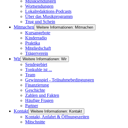
Musiksendungen
Wortsendungen
Lokalredaktions-Podcasts
Über das Musikprogramm
Trug und Schein
Mitmachen
Weitere Informationen: Mitmachen
Kursangebote
Kinderradio
Praktika
Mitgliedschaft
Trägerverein
Wir
Weitere Informationen: Wir
Sendegebiet
Tonkuhle ist ...
Team
Gewinnspiel - Teilnahmebedingungen
Finanzierung
Geschichte
Zahlen und Fakten
Häufige Fragen
Partner
Kontakt
Weitere Informationen: Kontakt
Kontakt, Anfahrt & Öffnungszeiten
Mitschnitte