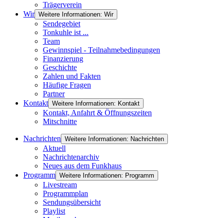
Trägerverein
Wir
Weitere Informationen: Wir
Sendegebiet
Tonkuhle ist ...
Team
Gewinnspiel - Teilnahmebedingungen
Finanzierung
Geschichte
Zahlen und Fakten
Häufige Fragen
Partner
Kontakt
Weitere Informationen: Kontakt
Kontakt, Anfahrt & Öffnungszeiten
Mitschnitte
Nachrichten
Weitere Informationen: Nachrichten
Aktuell
Nachrichtenarchiv
Neues aus dem Funkhaus
Programm
Weitere Informationen: Programm
Livestream
Programmplan
Sendungsübersicht
Playlist