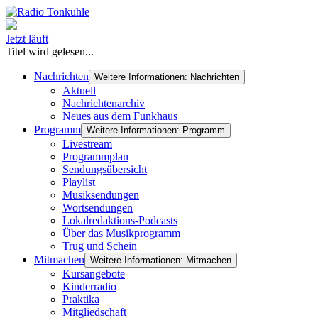
Jetzt läuft
Titel wird gelesen...
Nachrichten
Weitere Informationen: Nachrichten
Aktuell
Nachrichtenarchiv
Neues aus dem Funkhaus
Programm
Weitere Informationen: Programm
Livestream
Programmplan
Sendungsübersicht
Playlist
Musiksendungen
Wortsendungen
Lokalredaktions-Podcasts
Über das Musikprogramm
Trug und Schein
Mitmachen
Weitere Informationen: Mitmachen
Kursangebote
Kinderradio
Praktika
Mitgliedschaft