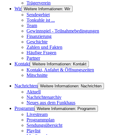
Trägerverein
Wir
Weitere Informationen: Wir
Sendegebiet
Tonkuhle ist ...
Team
Gewinnspiel - Teilnahmebedingungen
Finanzierung
Geschichte
Zahlen und Fakten
Häufige Fragen
Partner
Kontakt
Weitere Informationen: Kontakt
Kontakt, Anfahrt & Öffnungszeiten
Mitschnitte
Nachrichten
Weitere Informationen: Nachrichten
Aktuell
Nachrichtenarchiv
Neues aus dem Funkhaus
Programm
Weitere Informationen: Programm
Livestream
Programmplan
Sendungsübersicht
Playlist