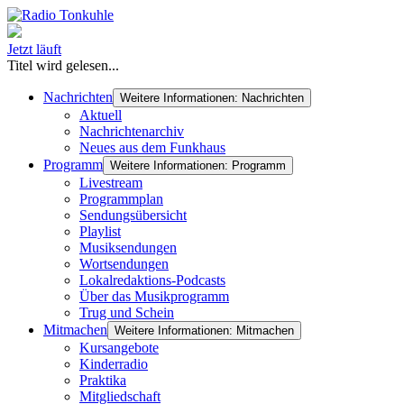
Jetzt läuft
Titel wird gelesen...
Nachrichten
Weitere Informationen: Nachrichten
Aktuell
Nachrichtenarchiv
Neues aus dem Funkhaus
Programm
Weitere Informationen: Programm
Livestream
Programmplan
Sendungsübersicht
Playlist
Musiksendungen
Wortsendungen
Lokalredaktions-Podcasts
Über das Musikprogramm
Trug und Schein
Mitmachen
Weitere Informationen: Mitmachen
Kursangebote
Kinderradio
Praktika
Mitgliedschaft