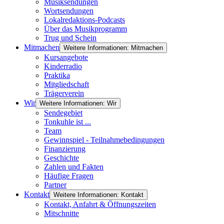
Musiksendungen
Wortsendungen
Lokalredaktions-Podcasts
Über das Musikprogramm
Trug und Schein
Mitmachen
Weitere Informationen: Mitmachen
Kursangebote
Kinderradio
Praktika
Mitgliedschaft
Trägerverein
Wir
Weitere Informationen: Wir
Sendegebiet
Tonkuhle ist ...
Team
Gewinnspiel - Teilnahmebedingungen
Finanzierung
Geschichte
Zahlen und Fakten
Häufige Fragen
Partner
Kontakt
Weitere Informationen: Kontakt
Kontakt, Anfahrt & Öffnungszeiten
Mitschnitte