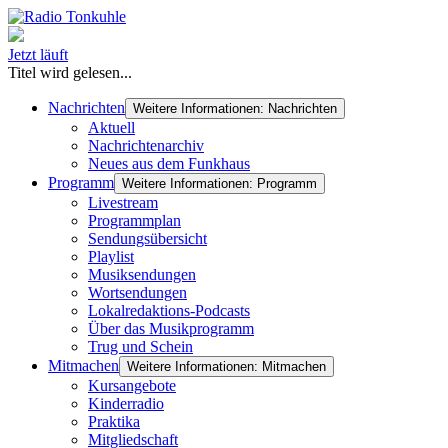
Jetzt läuft
Titel wird gelesen...
Nachrichten
Weitere Informationen: Nachrichten
Aktuell
Nachrichtenarchiv
Neues aus dem Funkhaus
Programm
Weitere Informationen: Programm
Livestream
Programmplan
Sendungsübersicht
Playlist
Musiksendungen
Wortsendungen
Lokalredaktions-Podcasts
Über das Musikprogramm
Trug und Schein
Mitmachen
Weitere Informationen: Mitmachen
Kursangebote
Kinderradio
Praktika
Mitgliedschaft