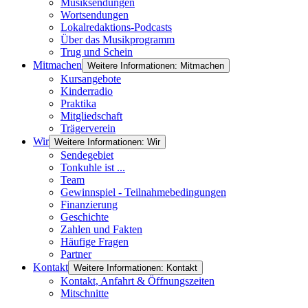
Musiksendungen
Wortsendungen
Lokalredaktions-Podcasts
Über das Musikprogramm
Trug und Schein
Mitmachen
Weitere Informationen: Mitmachen
Kursangebote
Kinderradio
Praktika
Mitgliedschaft
Trägerverein
Wir
Weitere Informationen: Wir
Sendegebiet
Tonkuhle ist ...
Team
Gewinnspiel - Teilnahmebedingungen
Finanzierung
Geschichte
Zahlen und Fakten
Häufige Fragen
Partner
Kontakt
Weitere Informationen: Kontakt
Kontakt, Anfahrt & Öffnungszeiten
Mitschnitte