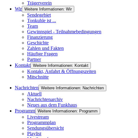
Trägerverein
Wir
Weitere Informationen: Wir
Sendegebiet
Tonkuhle ist ...
Team
Gewinnspiel - Teilnahmebedingungen
Finanzierung
Geschichte
Zahlen und Fakten
Häufige Fragen
Partner
Kontakt
Weitere Informationen: Kontakt
Kontakt, Anfahrt & Öffnungszeiten
Mitschnitte
Nachrichten
Weitere Informationen: Nachrichten
Aktuell
Nachrichtenarchiv
Neues aus dem Funkhaus
Programm
Weitere Informationen: Programm
Livestream
Programmplan
Sendungsübersicht
Playlist