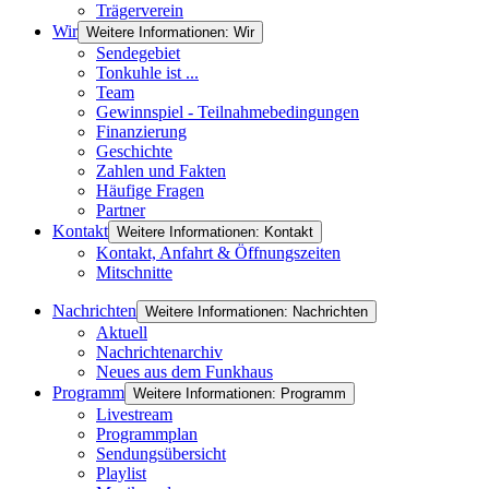
Trägerverein
Wir
Weitere Informationen: Wir
Sendegebiet
Tonkuhle ist ...
Team
Gewinnspiel - Teilnahmebedingungen
Finanzierung
Geschichte
Zahlen und Fakten
Häufige Fragen
Partner
Kontakt
Weitere Informationen: Kontakt
Kontakt, Anfahrt & Öffnungszeiten
Mitschnitte
Nachrichten
Weitere Informationen: Nachrichten
Aktuell
Nachrichtenarchiv
Neues aus dem Funkhaus
Programm
Weitere Informationen: Programm
Livestream
Programmplan
Sendungsübersicht
Playlist