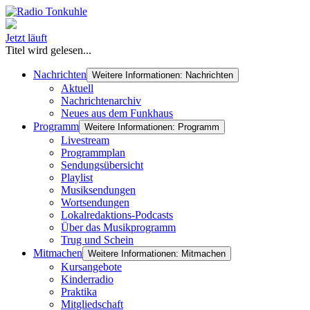
Jetzt läuft
Titel wird gelesen...
Nachrichten
Weitere Informationen: Nachrichten
Aktuell
Nachrichtenarchiv
Neues aus dem Funkhaus
Programm
Weitere Informationen: Programm
Livestream
Programmplan
Sendungsübersicht
Playlist
Musiksendungen
Wortsendungen
Lokalredaktions-Podcasts
Über das Musikprogramm
Trug und Schein
Mitmachen
Weitere Informationen: Mitmachen
Kursangebote
Kinderradio
Praktika
Mitgliedschaft