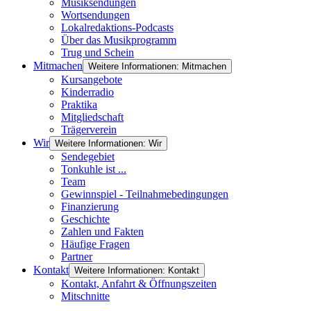
Musiksendungen
Wortsendungen
Lokalredaktions-Podcasts
Über das Musikprogramm
Trug und Schein
Mitmachen
Weitere Informationen: Mitmachen
Kursangebote
Kinderradio
Praktika
Mitgliedschaft
Trägerverein
Wir
Weitere Informationen: Wir
Sendegebiet
Tonkuhle ist ...
Team
Gewinnspiel - Teilnahmebedingungen
Finanzierung
Geschichte
Zahlen und Fakten
Häufige Fragen
Partner
Kontakt
Weitere Informationen: Kontakt
Kontakt, Anfahrt & Öffnungszeiten
Mitschnitte