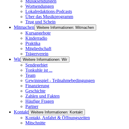
Musiksendungen
Wortsendungen
Lokalredaktions-Podcasts
Über das Musikprogramm
Trug und Schein
Mitmachen
Weitere Informationen: Mitmachen
Kursangebote
Kinderradio
Praktika
Mitgliedschaft
Trägerverein
Wir
Weitere Informationen: Wir
Sendegebiet
Tonkuhle ist ...
Team
Gewinnspiel - Teilnahmebedingungen
Finanzierung
Geschichte
Zahlen und Fakten
Häufige Fragen
Partner
Kontakt
Weitere Informationen: Kontakt
Kontakt, Anfahrt & Öffnungszeiten
Mitschnitte