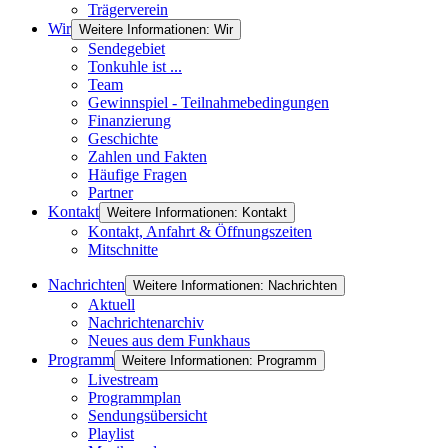
Trägerverein
Wir
Weitere Informationen: Wir
Sendegebiet
Tonkuhle ist ...
Team
Gewinnspiel - Teilnahmebedingungen
Finanzierung
Geschichte
Zahlen und Fakten
Häufige Fragen
Partner
Kontakt
Weitere Informationen: Kontakt
Kontakt, Anfahrt & Öffnungszeiten
Mitschnitte
Nachrichten
Weitere Informationen: Nachrichten
Aktuell
Nachrichtenarchiv
Neues aus dem Funkhaus
Programm
Weitere Informationen: Programm
Livestream
Programmplan
Sendungsübersicht
Playlist