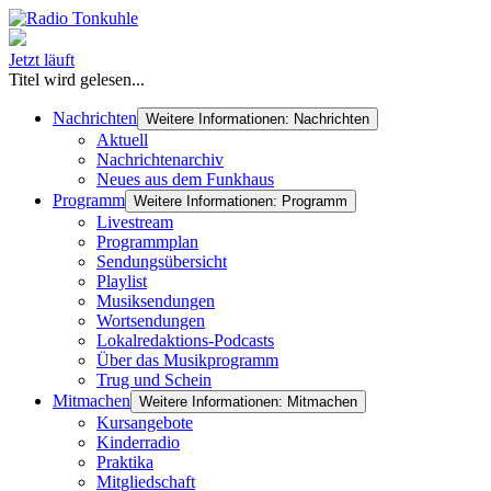
Jetzt läuft
Titel wird gelesen...
Nachrichten
Weitere Informationen: Nachrichten
Aktuell
Nachrichtenarchiv
Neues aus dem Funkhaus
Programm
Weitere Informationen: Programm
Livestream
Programmplan
Sendungsübersicht
Playlist
Musiksendungen
Wortsendungen
Lokalredaktions-Podcasts
Über das Musikprogramm
Trug und Schein
Mitmachen
Weitere Informationen: Mitmachen
Kursangebote
Kinderradio
Praktika
Mitgliedschaft