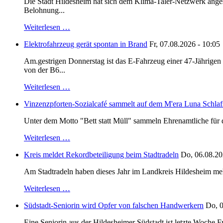
Die Stadt Hildesheim hat sich dem Klima-Taler-Netzwerk anges
Belohnung...
Weiterlesen …
Elektrofahrzeug gerät spontan in Brand
Fr, 07.08.2026 - 10:05
Am.gestrigen Donnerstag ist das E-Fahrzeug einer 47-Jährige
von der B6...
Weiterlesen …
Vinzenzpforten-Sozialcafé sammelt auf dem M'era Luna Schlaf
Unter dem Motto "Bett statt Müll" sammeln Ehrenamtliche für d
Weiterlesen …
Kreis meldet Rekordbeteiligung beim Stadtradeln
Do, 06.08.20
Am Stadtradeln haben dieses Jahr im Landkreis Hildesheim mehr 
Weiterlesen …
Südstadt-Seniorin wird Opfer von falschen Handwerkern
Do, 0
Eine Seniorin aus der Hildesheimer Südstadt ist letzte Woche F