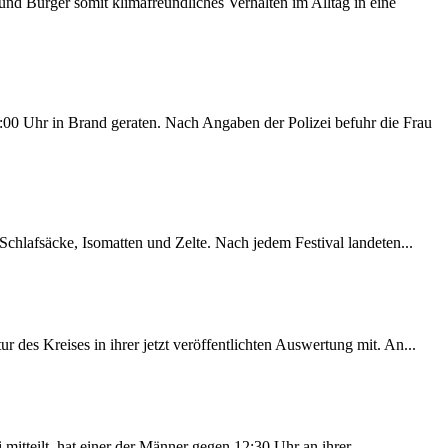
d Bürger somit klimafreundliches Verhalten im Alltag in eine
00 Uhr in Brand geraten. Nach Angaben der Polizei befuhr die Frau
chlafsäcke, Isomatten und Zelte. Nach jedem Festival landeten...
des Kreises in ihrer jetzt veröffentlichten Auswertung mit. An...
itteilt, hat einer der Männer gegen 12:30 Uhr an ihrer...