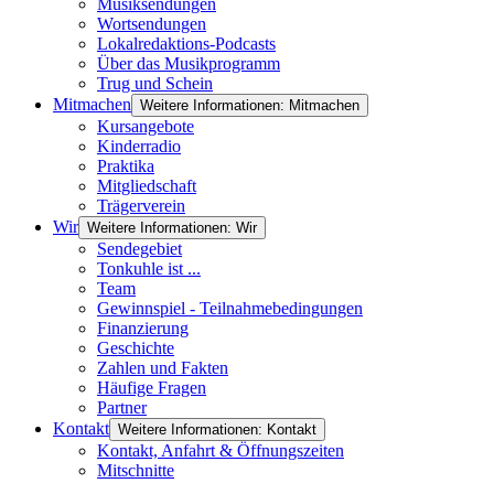
Musiksendungen
Wortsendungen
Lokalredaktions-Podcasts
Über das Musikprogramm
Trug und Schein
Mitmachen
Weitere Informationen: Mitmachen
Kursangebote
Kinderradio
Praktika
Mitgliedschaft
Trägerverein
Wir
Weitere Informationen: Wir
Sendegebiet
Tonkuhle ist ...
Team
Gewinnspiel - Teilnahmebedingungen
Finanzierung
Geschichte
Zahlen und Fakten
Häufige Fragen
Partner
Kontakt
Weitere Informationen: Kontakt
Kontakt, Anfahrt & Öffnungszeiten
Mitschnitte