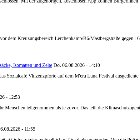
chlossen. Mit der zugehörigen, kostenlosen App können Bürgerinnen un
n vor dem Kreuzungsbereich Lerchenkamp/B6/Mastbergstraße gegen 16:
säcke, Isomatten und Zelte
Do, 06.08.2026 - 14:10
as Sozialcafé Vinzenzpforte auf dem M'era Luna Festival ausgediente S
26 - 12:53
Menschen teilgenommen als je zuvor. Das teilt die Klimaschutzagentur 
6.08.2026 - 11:55
reitag Opfer zweier mutmaßlicher Trickdiebe geworden. Wie die Polizei m