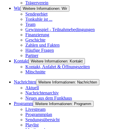
Trägerverein
Wir
Weitere Informationen: Wir
Sendegebiet
Tonkuhle ist ...
Team
Gewinnspiel - Teilnahmebedingungen
Finanzierung
Geschichte
Zahlen und Fakten
Häufige Fragen
Partner
Kontakt
Weitere Informationen: Kontakt
Kontakt, Anfahrt & Öffnungszeiten
Mitschnitte
Nachrichten
Weitere Informationen: Nachrichten
Aktuell
Nachrichtenarchiv
Neues aus dem Funkhaus
Programm
Weitere Informationen: Programm
Livestream
Programmplan
Sendungsübersicht
Playlist