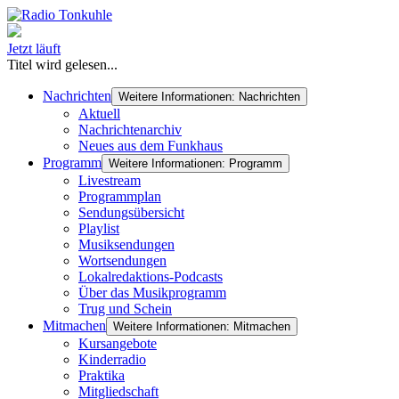
Jetzt läuft
Titel wird gelesen...
Nachrichten
Weitere Informationen: Nachrichten
Aktuell
Nachrichtenarchiv
Neues aus dem Funkhaus
Programm
Weitere Informationen: Programm
Livestream
Programmplan
Sendungsübersicht
Playlist
Musiksendungen
Wortsendungen
Lokalredaktions-Podcasts
Über das Musikprogramm
Trug und Schein
Mitmachen
Weitere Informationen: Mitmachen
Kursangebote
Kinderradio
Praktika
Mitgliedschaft