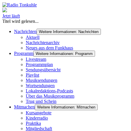
Jetzt läuft
Titel wird gelesen...
Nachrichten
Weitere Informationen: Nachrichten
Aktuell
Nachrichtenarchiv
Neues aus dem Funkhaus
Programm
Weitere Informationen: Programm
Livestream
Programmplan
Sendungsübersicht
Playlist
Musiksendungen
Wortsendungen
Lokalredaktions-Podcasts
Über das Musikprogramm
Trug und Schein
Mitmachen
Weitere Informationen: Mitmachen
Kursangebote
Kinderradio
Praktika
Mitgliedschaft