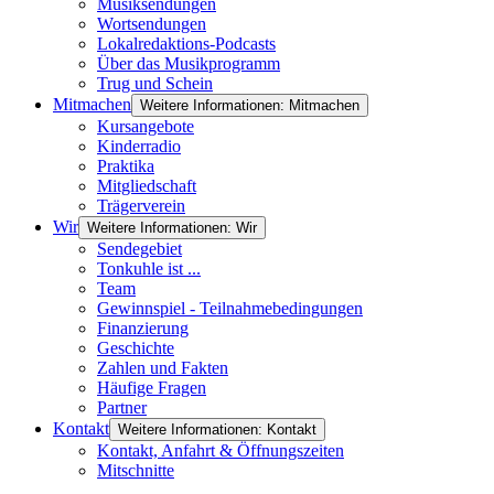
Musiksendungen
Wortsendungen
Lokalredaktions-Podcasts
Über das Musikprogramm
Trug und Schein
Mitmachen
Weitere Informationen: Mitmachen
Kursangebote
Kinderradio
Praktika
Mitgliedschaft
Trägerverein
Wir
Weitere Informationen: Wir
Sendegebiet
Tonkuhle ist ...
Team
Gewinnspiel - Teilnahmebedingungen
Finanzierung
Geschichte
Zahlen und Fakten
Häufige Fragen
Partner
Kontakt
Weitere Informationen: Kontakt
Kontakt, Anfahrt & Öffnungszeiten
Mitschnitte