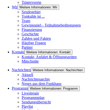
Trägerverein
Wir
Weitere Informationen: Wir
Sendegebiet
Tonkuhle ist ...
Team
Gewinnspiel - Teilnahmebedingungen
Finanzierung
Geschichte
Zahlen und Fakten
Häufige Fragen
Partner
Kontakt
Weitere Informationen: Kontakt
Kontakt, Anfahrt & Öffnungszeiten
Mitschnitte
Nachrichten
Weitere Informationen: Nachrichten
Aktuell
Nachrichtenarchiv
Neues aus dem Funkhaus
Programm
Weitere Informationen: Programm
Livestream
Programmplan
Sendungsübersicht
Playlist