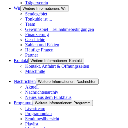
Trägerverein
Wir
Weitere Informationen: Wir
Sendegebiet
Tonkuhle ist ...
Team
Gewinnspiel - Teilnahmebedingungen
Finanzierung
Geschichte
Zahlen und Fakten
Häufige Fragen
Partner
Kontakt
Weitere Informationen: Kontakt
Kontakt, Anfahrt & Öffnungszeiten
Mitschnitte
Nachrichten
Weitere Informationen: Nachrichten
Aktuell
Nachrichtenarchiv
Neues aus dem Funkhaus
Programm
Weitere Informationen: Programm
Livestream
Programmplan
Sendungsübersicht
Playlist