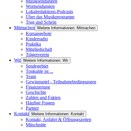
Musiksendungen
Wortsendungen
Lokalredaktions-Podcasts
Über das Musikprogramm
Trug und Schein
Mitmachen
Weitere Informationen: Mitmachen
Kursangebote
Kinderradio
Praktika
Mitgliedschaft
Trägerverein
Wir
Weitere Informationen: Wir
Sendegebiet
Tonkuhle ist ...
Team
Gewinnspiel - Teilnahmebedingungen
Finanzierung
Geschichte
Zahlen und Fakten
Häufige Fragen
Partner
Kontakt
Weitere Informationen: Kontakt
Kontakt, Anfahrt & Öffnungszeiten
Mitschnitte