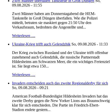
Zwei Männer überfallen Tankstelle in Groß Düngen
So,
09.08.2026 - 11:55
Zwei Männer haben am Donnerstagabend die HEM-
Tankstelle in Groß Düngen überfallen. Wie die Polizei
mitteilt, betraten sie maskiert gegen 21:50 Uhr den
Verkaufsraum, bedrohten die Angestellte und...
Weiterlesen …
Ukraine-Krieg trifft auch Gelendzhik
So, 09.08.2026 - 11:33
Der Krieg zwischen Russland und der Ukraine trifft offenbar
zunehmend auch Gelendzhik, die russische Partnerstadt
Hildesheims am Schwarzen Meer, die ein wichtiges Ferienziel
ist. Sie liegt etwa 150...
Weiterlesen …
Invaders entscheiden auch das zweite Regionalderby für sich
So, 09.08.2026 - 09:21
American Football-Bundesligist Hildesheim Invaders hat das
zweite Derby gegen die New Yorker Lions aus Braunschweig
klar für sich entschieden. Die Partie im Friedrich-Ebert-
Stadion endete gestern...