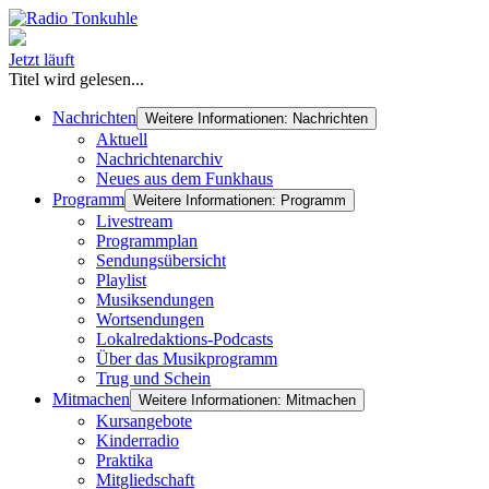
Jetzt läuft
Titel wird gelesen...
Nachrichten
Weitere Informationen: Nachrichten
Aktuell
Nachrichtenarchiv
Neues aus dem Funkhaus
Programm
Weitere Informationen: Programm
Livestream
Programmplan
Sendungsübersicht
Playlist
Musiksendungen
Wortsendungen
Lokalredaktions-Podcasts
Über das Musikprogramm
Trug und Schein
Mitmachen
Weitere Informationen: Mitmachen
Kursangebote
Kinderradio
Praktika
Mitgliedschaft