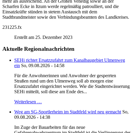
mehr als ausreichend. An der Großen Venedig sowie an der
Scharfen Ecke in Itzum werde regelmäßig patroulliert, und die
Einsatzkräfte stünden in stetem Austausch mit dem
Stadtbrandmeister sowie den Verbindungsbeamten des Landkreises.
231225.fx
Erstellt am 25. Dezember 2023
Aktuelle Regionalnachrichten
SEHi richtet Ersatzzufahrt zum Kanalbaugebiet Ulmenweg
ein
So, 09.08.2026 - 14:58
Für die Anwohnerinnen und Anwohner der gesperrten
Straßen rund um den Ulmenweg soll ab morgen eine
Ersatzzufahrt eingerichtet werden. Wie die Stadtentwässerung
SEHi mitteilt, soll diese am Ende des...
Weiterlesen …
Weg am SG-Sportlerheim im Stadtfeld wird neu gemacht
So,
09.08.2026 - 14:38
Im Zuge der Bauarbeiten für das neue
Gefahrenabwehrzentrum im Stadtfeld ist die Verlängerung der