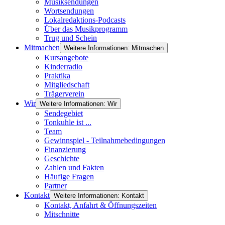
Musiksendungen
Wortsendungen
Lokalredaktions-Podcasts
Über das Musikprogramm
Trug und Schein
Mitmachen
Weitere Informationen: Mitmachen
Kursangebote
Kinderradio
Praktika
Mitgliedschaft
Trägerverein
Wir
Weitere Informationen: Wir
Sendegebiet
Tonkuhle ist ...
Team
Gewinnspiel - Teilnahmebedingungen
Finanzierung
Geschichte
Zahlen und Fakten
Häufige Fragen
Partner
Kontakt
Weitere Informationen: Kontakt
Kontakt, Anfahrt & Öffnungszeiten
Mitschnitte