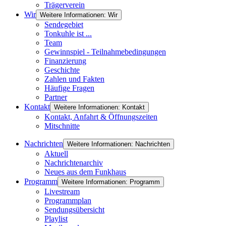
Trägerverein
Wir
Weitere Informationen: Wir
Sendegebiet
Tonkuhle ist ...
Team
Gewinnspiel - Teilnahmebedingungen
Finanzierung
Geschichte
Zahlen und Fakten
Häufige Fragen
Partner
Kontakt
Weitere Informationen: Kontakt
Kontakt, Anfahrt & Öffnungszeiten
Mitschnitte
Nachrichten
Weitere Informationen: Nachrichten
Aktuell
Nachrichtenarchiv
Neues aus dem Funkhaus
Programm
Weitere Informationen: Programm
Livestream
Programmplan
Sendungsübersicht
Playlist