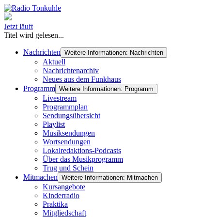
Jetzt läuft
Titel wird gelesen...
Nachrichten
Weitere Informationen: Nachrichten
Aktuell
Nachrichtenarchiv
Neues aus dem Funkhaus
Programm
Weitere Informationen: Programm
Livestream
Programmplan
Sendungsübersicht
Playlist
Musiksendungen
Wortsendungen
Lokalredaktions-Podcasts
Über das Musikprogramm
Trug und Schein
Mitmachen
Weitere Informationen: Mitmachen
Kursangebote
Kinderradio
Praktika
Mitgliedschaft