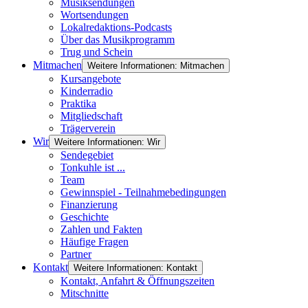
Musiksendungen
Wortsendungen
Lokalredaktions-Podcasts
Über das Musikprogramm
Trug und Schein
Mitmachen
Weitere Informationen: Mitmachen
Kursangebote
Kinderradio
Praktika
Mitgliedschaft
Trägerverein
Wir
Weitere Informationen: Wir
Sendegebiet
Tonkuhle ist ...
Team
Gewinnspiel - Teilnahmebedingungen
Finanzierung
Geschichte
Zahlen und Fakten
Häufige Fragen
Partner
Kontakt
Weitere Informationen: Kontakt
Kontakt, Anfahrt & Öffnungszeiten
Mitschnitte