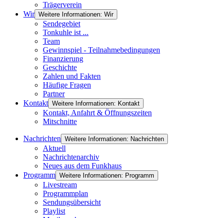
Trägerverein
Wir
Weitere Informationen: Wir
Sendegebiet
Tonkuhle ist ...
Team
Gewinnspiel - Teilnahmebedingungen
Finanzierung
Geschichte
Zahlen und Fakten
Häufige Fragen
Partner
Kontakt
Weitere Informationen: Kontakt
Kontakt, Anfahrt & Öffnungszeiten
Mitschnitte
Nachrichten
Weitere Informationen: Nachrichten
Aktuell
Nachrichtenarchiv
Neues aus dem Funkhaus
Programm
Weitere Informationen: Programm
Livestream
Programmplan
Sendungsübersicht
Playlist