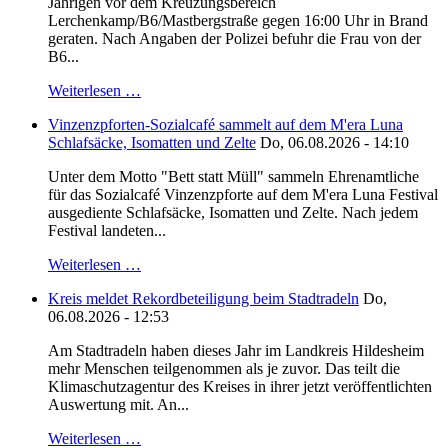
Jährigen vor dem Kreuzungsbereich
Lerchenkamp/B6/Mastbergstraße gegen 16:00 Uhr in Brand
geraten. Nach Angaben der Polizei befuhr die Frau von der
B6...
Weiterlesen …
Vinzenzpforten-Sozialcafé sammelt auf dem M'era Luna
Schlafsäcke, Isomatten und Zelte
Do, 06.08.2026 - 14:10
Unter dem Motto "Bett statt Müll" sammeln Ehrenamtliche
für das Sozialcafé Vinzenzpforte auf dem M'era Luna Festival
ausgediente Schlafsäcke, Isomatten und Zelte. Nach jedem
Festival landeten...
Weiterlesen …
Kreis meldet Rekordbeteiligung beim Stadtradeln
Do,
06.08.2026 - 12:53
Am Stadtradeln haben dieses Jahr im Landkreis Hildesheim
mehr Menschen teilgenommen als je zuvor. Das teilt die
Klimaschutzagentur des Kreises in ihrer jetzt veröffentlichten
Auswertung mit. An...
Weiterlesen …