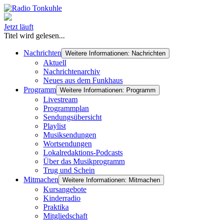
Jetzt läuft
Titel wird gelesen...
Nachrichten
Weitere Informationen: Nachrichten
Aktuell
Nachrichtenarchiv
Neues aus dem Funkhaus
Programm
Weitere Informationen: Programm
Livestream
Programmplan
Sendungsübersicht
Playlist
Musiksendungen
Wortsendungen
Lokalredaktions-Podcasts
Über das Musikprogramm
Trug und Schein
Mitmachen
Weitere Informationen: Mitmachen
Kursangebote
Kinderradio
Praktika
Mitgliedschaft