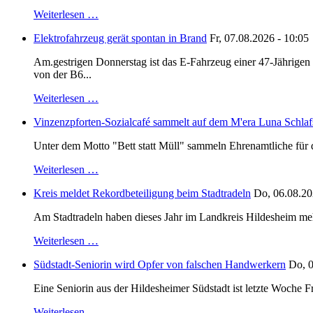
Weiterlesen …
Elektrofahrzeug gerät spontan in Brand
Fr, 07.08.2026 - 10:05
Am.gestrigen Donnerstag ist das E-Fahrzeug einer 47-Jährige
von der B6...
Weiterlesen …
Vinzenzpforten-Sozialcafé sammelt auf dem M'era Luna Schlaf
Unter dem Motto "Bett statt Müll" sammeln Ehrenamtliche für d
Weiterlesen …
Kreis meldet Rekordbeteiligung beim Stadtradeln
Do, 06.08.20
Am Stadtradeln haben dieses Jahr im Landkreis Hildesheim mehr 
Weiterlesen …
Südstadt-Seniorin wird Opfer von falschen Handwerkern
Do, 0
Eine Seniorin aus der Hildesheimer Südstadt ist letzte Woche F
Weiterlesen …