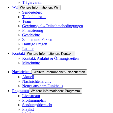
Trägerverein
Wir
Weitere Informationen: Wir
Sendegebiet
Tonkuhle ist ...
Team
Gewinnspiel - Teilnahmebedingungen
Finanzierung
Geschichte
Zahlen und Fakten
Häufige Fragen
Partner
Kontakt
Weitere Informationen: Kontakt
Kontakt, Anfahrt & Öffnungszeiten
Mitschnitte
Nachrichten
Weitere Informationen: Nachrichten
Aktuell
Nachrichtenarchiv
Neues aus dem Funkhaus
Programm
Weitere Informationen: Programm
Livestream
Programmplan
Sendungsübersicht
Playlist