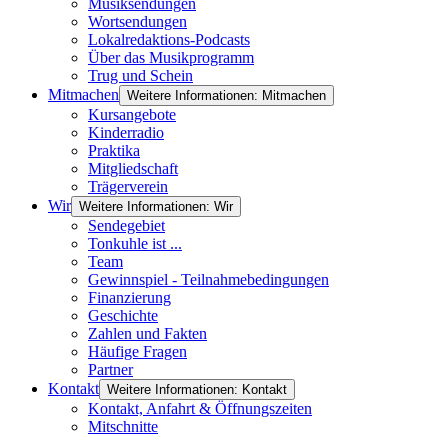
Musiksendungen
Wortsendungen
Lokalredaktions-Podcasts
Über das Musikprogramm
Trug und Schein
Mitmachen
Weitere Informationen: Mitmachen
Kursangebote
Kinderradio
Praktika
Mitgliedschaft
Trägerverein
Wir
Weitere Informationen: Wir
Sendegebiet
Tonkuhle ist ...
Team
Gewinnspiel - Teilnahmebedingungen
Finanzierung
Geschichte
Zahlen und Fakten
Häufige Fragen
Partner
Kontakt
Weitere Informationen: Kontakt
Kontakt, Anfahrt & Öffnungszeiten
Mitschnitte