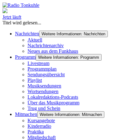
Jetzt läuft
Titel wird gelesen...
Nachrichten
Weitere Informationen: Nachrichten
Aktuell
Nachrichtenarchiv
Neues aus dem Funkhaus
Programm
Weitere Informationen: Programm
Livestream
Programmplan
Sendungsübersicht
Playlist
Musiksendungen
Wortsendungen
Lokalredaktions-Podcasts
Über das Musikprogramm
Trug und Schein
Mitmachen
Weitere Informationen: Mitmachen
Kursangebote
Kinderradio
Praktika
Mitgliedschaft