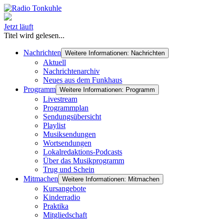
Jetzt läuft
Titel wird gelesen...
Nachrichten
Weitere Informationen: Nachrichten
Aktuell
Nachrichtenarchiv
Neues aus dem Funkhaus
Programm
Weitere Informationen: Programm
Livestream
Programmplan
Sendungsübersicht
Playlist
Musiksendungen
Wortsendungen
Lokalredaktions-Podcasts
Über das Musikprogramm
Trug und Schein
Mitmachen
Weitere Informationen: Mitmachen
Kursangebote
Kinderradio
Praktika
Mitgliedschaft