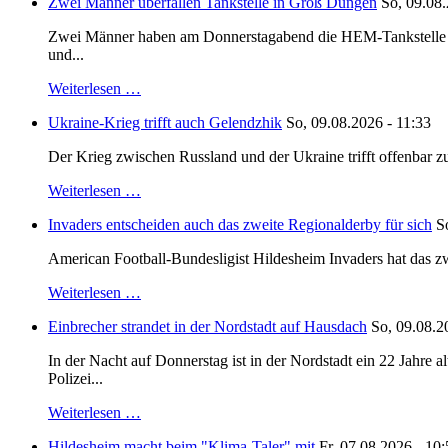
Zwei Männer überfallen Tankstelle in Groß Düngen
So, 09.08.
Zwei Männer haben am Donnerstagabend die HEM-Tankstelle in G
und...
Weiterlesen …
Ukraine-Krieg trifft auch Gelendzhik
So, 09.08.2026 - 11:33
Der Krieg zwischen Russland und der Ukraine trifft offenbar zu
Weiterlesen …
Invaders entscheiden auch das zweite Regionalderby für sich
S
American Football-Bundesligist Hildesheim Invaders hat das zw
Weiterlesen …
Einbrecher strandet in der Nordstadt auf Hausdach
So, 09.08.2
In der Nacht auf Donnerstag ist in der Nordstadt ein 22 Jahr
Polizei...
Weiterlesen …
Hildesheim macht beim "Klima-Taler" mit
Fr, 07.08.2026 - 10