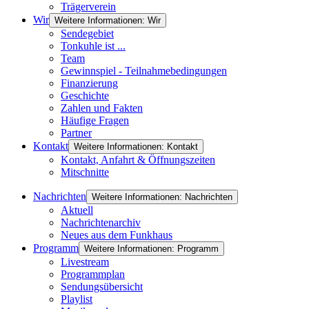
Trägerverein
Wir
Weitere Informationen: Wir
Sendegebiet
Tonkuhle ist ...
Team
Gewinnspiel - Teilnahmebedingungen
Finanzierung
Geschichte
Zahlen und Fakten
Häufige Fragen
Partner
Kontakt
Weitere Informationen: Kontakt
Kontakt, Anfahrt & Öffnungszeiten
Mitschnitte
Nachrichten
Weitere Informationen: Nachrichten
Aktuell
Nachrichtenarchiv
Neues aus dem Funkhaus
Programm
Weitere Informationen: Programm
Livestream
Programmplan
Sendungsübersicht
Playlist