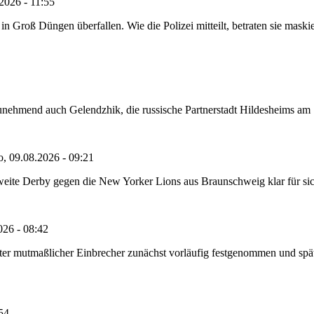
2026 - 11:55
roß Düngen überfallen. Wie die Polizei mitteilt, betraten sie maskie
nehmend auch Gelendzhik, die russische Partnerstadt Hildesheims am Sch
o, 09.08.2026 - 09:21
eite Derby gegen die New Yorker Lions aus Braunschweig klar für sich 
026 - 08:42
e alter mutmaßlicher Einbrecher zunächst vorläufig festgenommen und 
:54