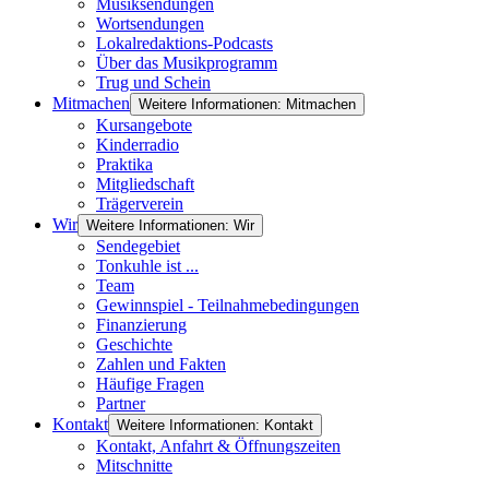
Musiksendungen
Wortsendungen
Lokalredaktions-Podcasts
Über das Musikprogramm
Trug und Schein
Mitmachen
Weitere Informationen: Mitmachen
Kursangebote
Kinderradio
Praktika
Mitgliedschaft
Trägerverein
Wir
Weitere Informationen: Wir
Sendegebiet
Tonkuhle ist ...
Team
Gewinnspiel - Teilnahmebedingungen
Finanzierung
Geschichte
Zahlen und Fakten
Häufige Fragen
Partner
Kontakt
Weitere Informationen: Kontakt
Kontakt, Anfahrt & Öffnungszeiten
Mitschnitte