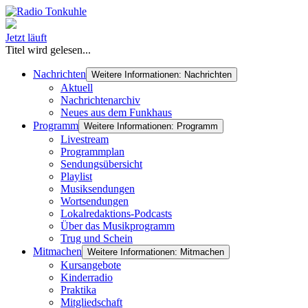
Jetzt läuft
Titel wird gelesen...
Nachrichten
Weitere Informationen: Nachrichten
Aktuell
Nachrichtenarchiv
Neues aus dem Funkhaus
Programm
Weitere Informationen: Programm
Livestream
Programmplan
Sendungsübersicht
Playlist
Musiksendungen
Wortsendungen
Lokalredaktions-Podcasts
Über das Musikprogramm
Trug und Schein
Mitmachen
Weitere Informationen: Mitmachen
Kursangebote
Kinderradio
Praktika
Mitgliedschaft