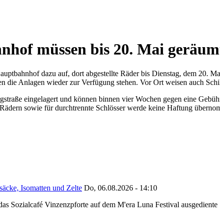
nhof müssen bis 20. Mai geräum
uptbahnhof dazu auf, dort abgestellte Räder bis Dienstag, dem 20. Mai
en die Anlagen wieder zur Verfügung stehen. Vor Ort weisen auch Schil
rgstraße eingelagert und können binnen vier Wochen gegen eine Gebühr
 Rädern sowie für durchtrennte Schlösser werde keine Haftung überno
säcke, Isomatten und Zelte
Do, 06.08.2026 - 14:10
as Sozialcafé Vinzenzpforte auf dem M'era Luna Festival ausgediente S