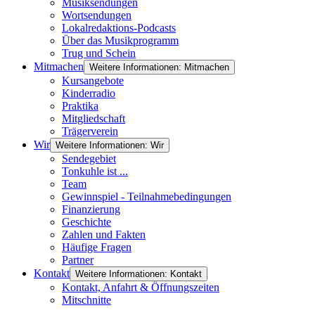
Musiksendungen
Wortsendungen
Lokalredaktions-Podcasts
Über das Musikprogramm
Trug und Schein
Mitmachen
Weitere Informationen: Mitmachen
Kursangebote
Kinderradio
Praktika
Mitgliedschaft
Trägerverein
Wir
Weitere Informationen: Wir
Sendegebiet
Tonkuhle ist ...
Team
Gewinnspiel - Teilnahmebedingungen
Finanzierung
Geschichte
Zahlen und Fakten
Häufige Fragen
Partner
Kontakt
Weitere Informationen: Kontakt
Kontakt, Anfahrt & Öffnungszeiten
Mitschnitte