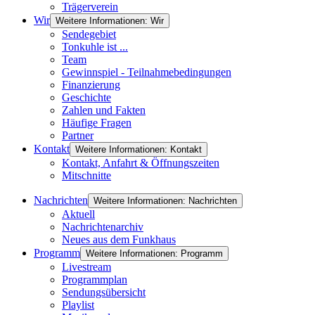
Trägerverein
Wir
Weitere Informationen: Wir
Sendegebiet
Tonkuhle ist ...
Team
Gewinnspiel - Teilnahmebedingungen
Finanzierung
Geschichte
Zahlen und Fakten
Häufige Fragen
Partner
Kontakt
Weitere Informationen: Kontakt
Kontakt, Anfahrt & Öffnungszeiten
Mitschnitte
Nachrichten
Weitere Informationen: Nachrichten
Aktuell
Nachrichtenarchiv
Neues aus dem Funkhaus
Programm
Weitere Informationen: Programm
Livestream
Programmplan
Sendungsübersicht
Playlist