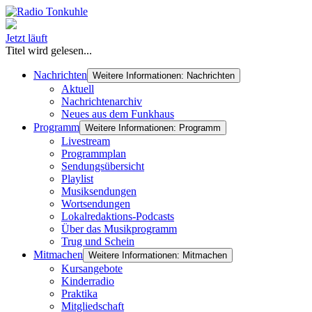
Jetzt läuft
Titel wird gelesen...
Nachrichten
Weitere Informationen: Nachrichten
Aktuell
Nachrichtenarchiv
Neues aus dem Funkhaus
Programm
Weitere Informationen: Programm
Livestream
Programmplan
Sendungsübersicht
Playlist
Musiksendungen
Wortsendungen
Lokalredaktions-Podcasts
Über das Musikprogramm
Trug und Schein
Mitmachen
Weitere Informationen: Mitmachen
Kursangebote
Kinderradio
Praktika
Mitgliedschaft