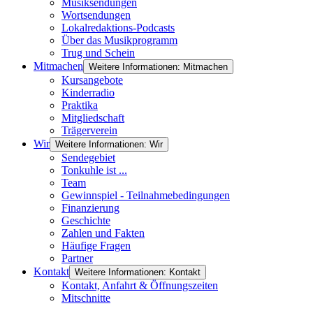
Musiksendungen
Wortsendungen
Lokalredaktions-Podcasts
Über das Musikprogramm
Trug und Schein
Mitmachen
Weitere Informationen: Mitmachen
Kursangebote
Kinderradio
Praktika
Mitgliedschaft
Trägerverein
Wir
Weitere Informationen: Wir
Sendegebiet
Tonkuhle ist ...
Team
Gewinnspiel - Teilnahmebedingungen
Finanzierung
Geschichte
Zahlen und Fakten
Häufige Fragen
Partner
Kontakt
Weitere Informationen: Kontakt
Kontakt, Anfahrt & Öffnungszeiten
Mitschnitte