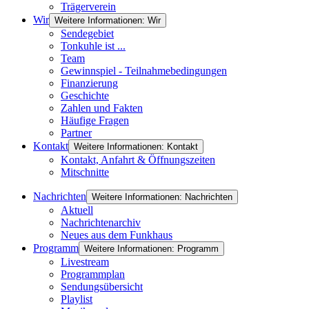
Trägerverein
Wir
Weitere Informationen: Wir
Sendegebiet
Tonkuhle ist ...
Team
Gewinnspiel - Teilnahmebedingungen
Finanzierung
Geschichte
Zahlen und Fakten
Häufige Fragen
Partner
Kontakt
Weitere Informationen: Kontakt
Kontakt, Anfahrt & Öffnungszeiten
Mitschnitte
Nachrichten
Weitere Informationen: Nachrichten
Aktuell
Nachrichtenarchiv
Neues aus dem Funkhaus
Programm
Weitere Informationen: Programm
Livestream
Programmplan
Sendungsübersicht
Playlist