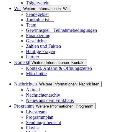
Trägerverein
Wir
Weitere Informationen: Wir
Sendegebiet
Tonkuhle ist ...
Team
Gewinnspiel - Teilnahmebedingungen
Finanzierung
Geschichte
Zahlen und Fakten
Häufige Fragen
Partner
Kontakt
Weitere Informationen: Kontakt
Kontakt, Anfahrt & Öffnungszeiten
Mitschnitte
Nachrichten
Weitere Informationen: Nachrichten
Aktuell
Nachrichtenarchiv
Neues aus dem Funkhaus
Programm
Weitere Informationen: Programm
Livestream
Programmplan
Sendungsübersicht
Playlist