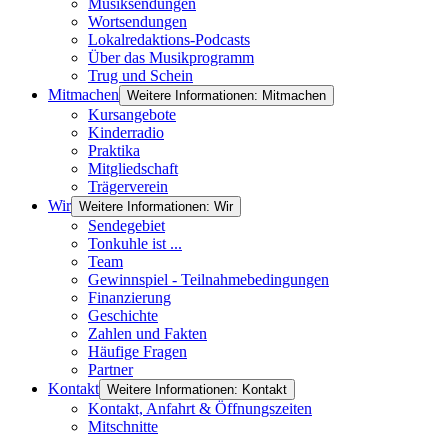
Musiksendungen
Wortsendungen
Lokalredaktions-Podcasts
Über das Musikprogramm
Trug und Schein
Mitmachen
Weitere Informationen: Mitmachen
Kursangebote
Kinderradio
Praktika
Mitgliedschaft
Trägerverein
Wir
Weitere Informationen: Wir
Sendegebiet
Tonkuhle ist ...
Team
Gewinnspiel - Teilnahmebedingungen
Finanzierung
Geschichte
Zahlen und Fakten
Häufige Fragen
Partner
Kontakt
Weitere Informationen: Kontakt
Kontakt, Anfahrt & Öffnungszeiten
Mitschnitte