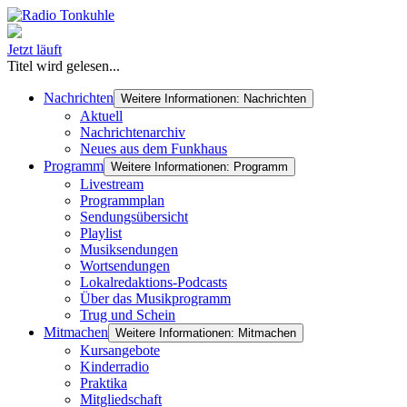
Jetzt läuft
Titel wird gelesen...
Nachrichten
Weitere Informationen: Nachrichten
Aktuell
Nachrichtenarchiv
Neues aus dem Funkhaus
Programm
Weitere Informationen: Programm
Livestream
Programmplan
Sendungsübersicht
Playlist
Musiksendungen
Wortsendungen
Lokalredaktions-Podcasts
Über das Musikprogramm
Trug und Schein
Mitmachen
Weitere Informationen: Mitmachen
Kursangebote
Kinderradio
Praktika
Mitgliedschaft