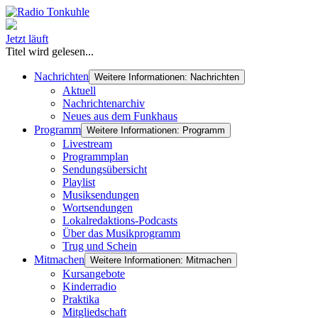
Jetzt läuft
Titel wird gelesen...
Nachrichten
Weitere Informationen: Nachrichten
Aktuell
Nachrichtenarchiv
Neues aus dem Funkhaus
Programm
Weitere Informationen: Programm
Livestream
Programmplan
Sendungsübersicht
Playlist
Musiksendungen
Wortsendungen
Lokalredaktions-Podcasts
Über das Musikprogramm
Trug und Schein
Mitmachen
Weitere Informationen: Mitmachen
Kursangebote
Kinderradio
Praktika
Mitgliedschaft