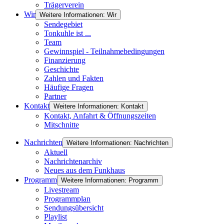
Trägerverein
Wir
Weitere Informationen: Wir
Sendegebiet
Tonkuhle ist ...
Team
Gewinnspiel - Teilnahmebedingungen
Finanzierung
Geschichte
Zahlen und Fakten
Häufige Fragen
Partner
Kontakt
Weitere Informationen: Kontakt
Kontakt, Anfahrt & Öffnungszeiten
Mitschnitte
Nachrichten
Weitere Informationen: Nachrichten
Aktuell
Nachrichtenarchiv
Neues aus dem Funkhaus
Programm
Weitere Informationen: Programm
Livestream
Programmplan
Sendungsübersicht
Playlist