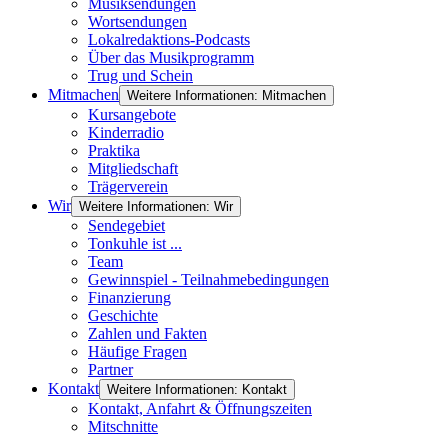
Musiksendungen
Wortsendungen
Lokalredaktions-Podcasts
Über das Musikprogramm
Trug und Schein
Mitmachen
Weitere Informationen: Mitmachen
Kursangebote
Kinderradio
Praktika
Mitgliedschaft
Trägerverein
Wir
Weitere Informationen: Wir
Sendegebiet
Tonkuhle ist ...
Team
Gewinnspiel - Teilnahmebedingungen
Finanzierung
Geschichte
Zahlen und Fakten
Häufige Fragen
Partner
Kontakt
Weitere Informationen: Kontakt
Kontakt, Anfahrt & Öffnungszeiten
Mitschnitte