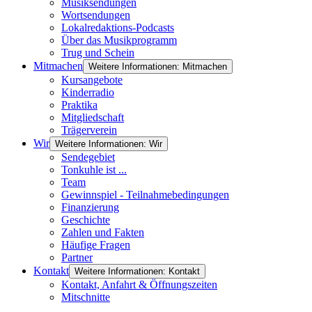
Musiksendungen
Wortsendungen
Lokalredaktions-Podcasts
Über das Musikprogramm
Trug und Schein
Mitmachen
Weitere Informationen: Mitmachen
Kursangebote
Kinderradio
Praktika
Mitgliedschaft
Trägerverein
Wir
Weitere Informationen: Wir
Sendegebiet
Tonkuhle ist ...
Team
Gewinnspiel - Teilnahmebedingungen
Finanzierung
Geschichte
Zahlen und Fakten
Häufige Fragen
Partner
Kontakt
Weitere Informationen: Kontakt
Kontakt, Anfahrt & Öffnungszeiten
Mitschnitte