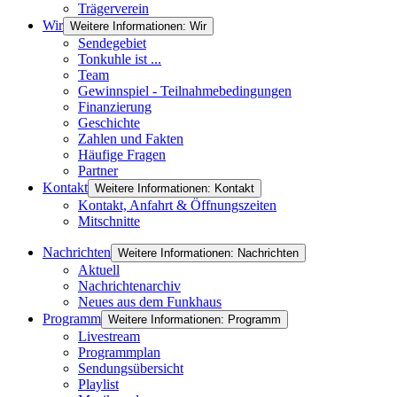
Trägerverein
Wir
Weitere Informationen: Wir
Sendegebiet
Tonkuhle ist ...
Team
Gewinnspiel - Teilnahmebedingungen
Finanzierung
Geschichte
Zahlen und Fakten
Häufige Fragen
Partner
Kontakt
Weitere Informationen: Kontakt
Kontakt, Anfahrt & Öffnungszeiten
Mitschnitte
Nachrichten
Weitere Informationen: Nachrichten
Aktuell
Nachrichtenarchiv
Neues aus dem Funkhaus
Programm
Weitere Informationen: Programm
Livestream
Programmplan
Sendungsübersicht
Playlist