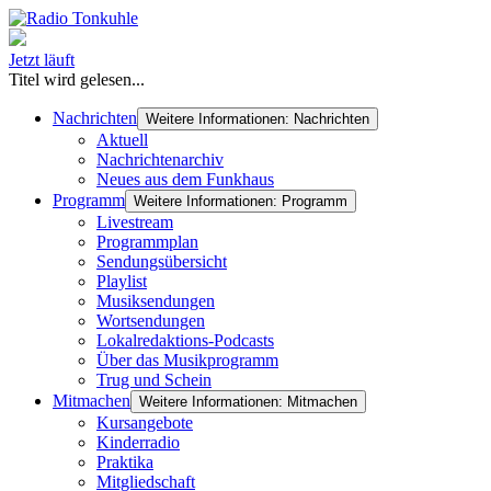
Jetzt läuft
Titel wird gelesen...
Nachrichten
Weitere Informationen: Nachrichten
Aktuell
Nachrichtenarchiv
Neues aus dem Funkhaus
Programm
Weitere Informationen: Programm
Livestream
Programmplan
Sendungsübersicht
Playlist
Musiksendungen
Wortsendungen
Lokalredaktions-Podcasts
Über das Musikprogramm
Trug und Schein
Mitmachen
Weitere Informationen: Mitmachen
Kursangebote
Kinderradio
Praktika
Mitgliedschaft