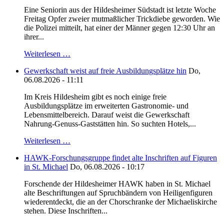
Eine Seniorin aus der Hildesheimer Südstadt ist letzte Woche
Freitag Opfer zweier mutmaßlicher Trickdiebe geworden. Wie
die Polizei mitteilt, hat einer der Männer gegen 12:30 Uhr an
ihrer...
Weiterlesen …
Gewerkschaft weist auf freie Ausbildungsplätze hin
Do,
06.08.2026 - 11:11
Im Kreis Hildesheim gibt es noch einige freie
Ausbildungsplätze im erweiterten Gastronomie- und
Lebensmittelbereich. Darauf weist die Gewerkschaft
Nahrung-Genuss-Gaststätten hin. So suchten Hotels,...
Weiterlesen …
HAWK-Forschungsgruppe findet alte Inschriften auf Figuren
in St. Michael
Do, 06.08.2026 - 10:17
Forschende der Hildesheimer HAWK haben in St. Michael
alte Beschriftungen auf Spruchbändern von Heiligenfiguren
wiederentdeckt, die an der Chorschranke der Michaeliskirche
stehen. Diese Inschriften...