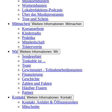
Musiksendungen
Wortsendungen
Lokalredaktions-Podcasts
Über das Musikprogramm
Trug und Schein
Mitmachen
Weitere Informationen: Mitmachen
Kursangebote
Kinderradio
Praktika
Mitgliedschaft
Trägerverein
Wir
Weitere Informationen: Wir
Sendegebiet
Tonkuhle ist ...
Team
Gewinnspiel - Teilnahmebedingungen
Finanzierung
Geschichte
Zahlen und Fakten
Häufige Fragen
Partner
Kontakt
Weitere Informationen: Kontakt
Kontakt, Anfahrt & Öffnungszeiten
Mitschnitte