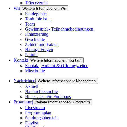
Trägerverein
Wir
Weitere Informationen: Wir
Sendegebiet
Tonkuhle ist ...
Team
Gewinnspiel - Teilnahmebedingungen
Finanzierung
Geschichte
Zahlen und Fakten
Häufige Fragen
Partner
Kontakt
Weitere Informationen: Kontakt
Kontakt, Anfahrt & Öffnungszeiten
Mitschnitte
Nachrichten
Weitere Informationen: Nachrichten
Aktuell
Nachrichtenarchiv
Neues aus dem Funkhaus
Programm
Weitere Informationen: Programm
Livestream
Programmplan
Sendungsübersicht
Playlist