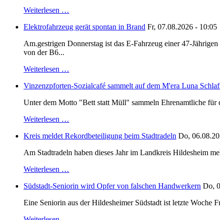
Weiterlesen …
Elektrofahrzeug gerät spontan in Brand
Fr, 07.08.2026 - 10:05
Am.gestrigen Donnerstag ist das E-Fahrzeug einer 47-Jährige
von der B6...
Weiterlesen …
Vinzenzpforten-Sozialcafé sammelt auf dem M'era Luna Schlaf
Unter dem Motto "Bett statt Müll" sammeln Ehrenamtliche für d
Weiterlesen …
Kreis meldet Rekordbeteiligung beim Stadtradeln
Do, 06.08.20
Am Stadtradeln haben dieses Jahr im Landkreis Hildesheim mehr 
Weiterlesen …
Südstadt-Seniorin wird Opfer von falschen Handwerkern
Do, 0
Eine Seniorin aus der Hildesheimer Südstadt ist letzte Woche F
Weiterlesen …