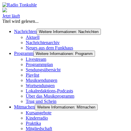
Jetzt läuft
Titel wird gelesen...
Nachrichten
Weitere Informationen: Nachrichten
Aktuell
Nachrichtenarchiv
Neues aus dem Funkhaus
Programm
Weitere Informationen: Programm
Livestream
Programmplan
Sendungsübersicht
Playlist
Musiksendungen
Wortsendungen
Lokalredaktions-Podcasts
Über das Musikprogramm
Trug und Schein
Mitmachen
Weitere Informationen: Mitmachen
Kursangebote
Kinderradio
Praktika
Mitgliedschaft