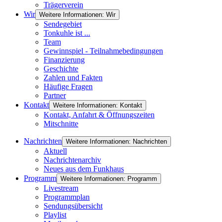
Trägerverein
Wir
Weitere Informationen: Wir
Sendegebiet
Tonkuhle ist ...
Team
Gewinnspiel - Teilnahmebedingungen
Finanzierung
Geschichte
Zahlen und Fakten
Häufige Fragen
Partner
Kontakt
Weitere Informationen: Kontakt
Kontakt, Anfahrt & Öffnungszeiten
Mitschnitte
Nachrichten
Weitere Informationen: Nachrichten
Aktuell
Nachrichtenarchiv
Neues aus dem Funkhaus
Programm
Weitere Informationen: Programm
Livestream
Programmplan
Sendungsübersicht
Playlist