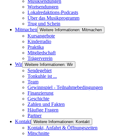
Musiksendungen
Wortsendungen
Lokalredaktions-Podcasts
Über das Musikprogramm
Trug und Schein
Mitmachen
Weitere Informationen: Mitmachen
Kursangebote
Kinderradio
Praktika
Mitgliedschaft
Trägerverein
Wir
Weitere Informationen: Wir
Sendegebiet
Tonkuhle ist ...
Team
Gewinnspiel - Teilnahmebedingungen
Finanzierung
Geschichte
Zahlen und Fakten
Häufige Fragen
Partner
Kontakt
Weitere Informationen: Kontakt
Kontakt, Anfahrt & Öffnungszeiten
Mitschnitte