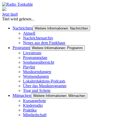
Jetzt läuft
Titel wird gelesen...
Nachrichten
Weitere Informationen: Nachrichten
Aktuell
Nachrichtenarchiv
Neues aus dem Funkhaus
Programm
Weitere Informationen: Programm
Livestream
Programmplan
Sendungsübersicht
Playlist
Musiksendungen
Wortsendungen
Lokalredaktions-Podcasts
Über das Musikprogramm
Trug und Schein
Mitmachen
Weitere Informationen: Mitmachen
Kursangebote
Kinderradio
Praktika
Mitgliedschaft