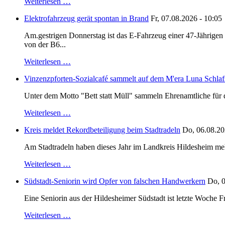
Weiterlesen …
Elektrofahrzeug gerät spontan in Brand
Fr, 07.08.2026 - 10:05
Am.gestrigen Donnerstag ist das E-Fahrzeug einer 47-Jährige
von der B6...
Weiterlesen …
Vinzenzpforten-Sozialcafé sammelt auf dem M'era Luna Schlaf
Unter dem Motto "Bett statt Müll" sammeln Ehrenamtliche für d
Weiterlesen …
Kreis meldet Rekordbeteiligung beim Stadtradeln
Do, 06.08.20
Am Stadtradeln haben dieses Jahr im Landkreis Hildesheim mehr 
Weiterlesen …
Südstadt-Seniorin wird Opfer von falschen Handwerkern
Do, 0
Eine Seniorin aus der Hildesheimer Südstadt ist letzte Woche F
Weiterlesen …