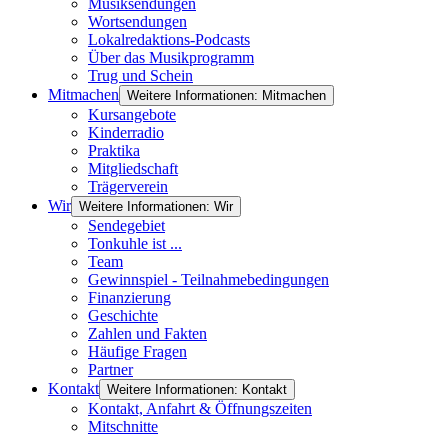
Musiksendungen
Wortsendungen
Lokalredaktions-Podcasts
Über das Musikprogramm
Trug und Schein
Mitmachen
Weitere Informationen: Mitmachen
Kursangebote
Kinderradio
Praktika
Mitgliedschaft
Trägerverein
Wir
Weitere Informationen: Wir
Sendegebiet
Tonkuhle ist ...
Team
Gewinnspiel - Teilnahmebedingungen
Finanzierung
Geschichte
Zahlen und Fakten
Häufige Fragen
Partner
Kontakt
Weitere Informationen: Kontakt
Kontakt, Anfahrt & Öffnungszeiten
Mitschnitte