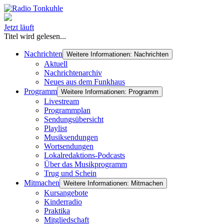
Jetzt läuft
Titel wird gelesen...
Nachrichten
Weitere Informationen: Nachrichten
Aktuell
Nachrichtenarchiv
Neues aus dem Funkhaus
Programm
Weitere Informationen: Programm
Livestream
Programmplan
Sendungsübersicht
Playlist
Musiksendungen
Wortsendungen
Lokalredaktions-Podcasts
Über das Musikprogramm
Trug und Schein
Mitmachen
Weitere Informationen: Mitmachen
Kursangebote
Kinderradio
Praktika
Mitgliedschaft