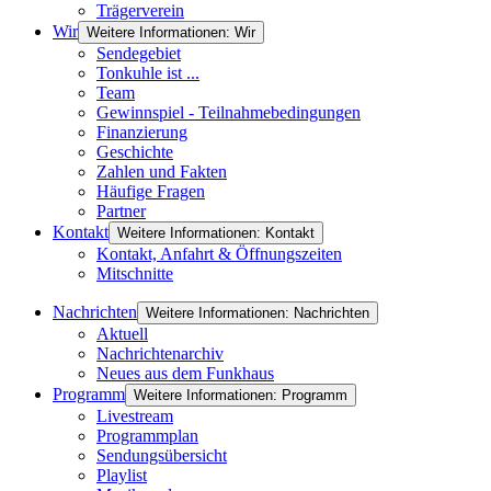
Trägerverein
Wir
Weitere Informationen: Wir
Sendegebiet
Tonkuhle ist ...
Team
Gewinnspiel - Teilnahmebedingungen
Finanzierung
Geschichte
Zahlen und Fakten
Häufige Fragen
Partner
Kontakt
Weitere Informationen: Kontakt
Kontakt, Anfahrt & Öffnungszeiten
Mitschnitte
Nachrichten
Weitere Informationen: Nachrichten
Aktuell
Nachrichtenarchiv
Neues aus dem Funkhaus
Programm
Weitere Informationen: Programm
Livestream
Programmplan
Sendungsübersicht
Playlist