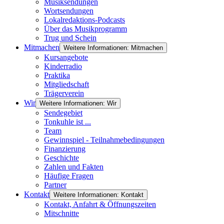
Musiksendungen
Wortsendungen
Lokalredaktions-Podcasts
Über das Musikprogramm
Trug und Schein
Mitmachen
Weitere Informationen: Mitmachen
Kursangebote
Kinderradio
Praktika
Mitgliedschaft
Trägerverein
Wir
Weitere Informationen: Wir
Sendegebiet
Tonkuhle ist ...
Team
Gewinnspiel - Teilnahmebedingungen
Finanzierung
Geschichte
Zahlen und Fakten
Häufige Fragen
Partner
Kontakt
Weitere Informationen: Kontakt
Kontakt, Anfahrt & Öffnungszeiten
Mitschnitte