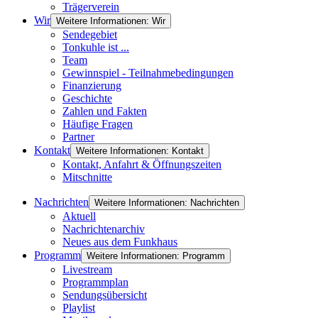
Trägerverein
Wir
Weitere Informationen: Wir
Sendegebiet
Tonkuhle ist ...
Team
Gewinnspiel - Teilnahmebedingungen
Finanzierung
Geschichte
Zahlen und Fakten
Häufige Fragen
Partner
Kontakt
Weitere Informationen: Kontakt
Kontakt, Anfahrt & Öffnungszeiten
Mitschnitte
Nachrichten
Weitere Informationen: Nachrichten
Aktuell
Nachrichtenarchiv
Neues aus dem Funkhaus
Programm
Weitere Informationen: Programm
Livestream
Programmplan
Sendungsübersicht
Playlist