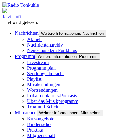
Jetzt läuft
Titel wird gelesen...
Nachrichten
Weitere Informationen: Nachrichten
Aktuell
Nachrichtenarchiv
Neues aus dem Funkhaus
Programm
Weitere Informationen: Programm
Livestream
Programmplan
Sendungsübersicht
Playlist
Musiksendungen
Wortsendungen
Lokalredaktions-Podcasts
Über das Musikprogramm
Trug und Schein
Mitmachen
Weitere Informationen: Mitmachen
Kursangebote
Kinderradio
Praktika
Mitgliedschaft