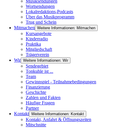
Musiksendungen
Wortsendungen
Lokalredaktions-Podcasts
Über das Musikprogramm
Trug und Schein
Mitmachen
Weitere Informationen: Mitmachen
Kursangebote
Kinderradio
Praktika
Mitgliedschaft
Trägerverein
Wir
Weitere Informationen: Wir
Sendegebiet
Tonkuhle ist ...
Team
Gewinnspiel - Teilnahmebedingungen
Finanzierung
Geschichte
Zahlen und Fakten
Häufige Fragen
Partner
Kontakt
Weitere Informationen: Kontakt
Kontakt, Anfahrt & Öffnungszeiten
Mitschnitte