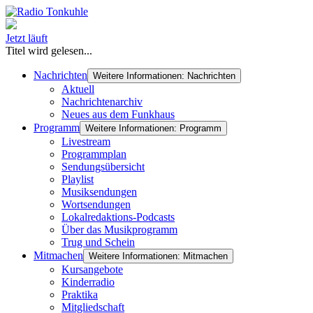
Jetzt läuft
Titel wird gelesen...
Nachrichten
Weitere Informationen: Nachrichten
Aktuell
Nachrichtenarchiv
Neues aus dem Funkhaus
Programm
Weitere Informationen: Programm
Livestream
Programmplan
Sendungsübersicht
Playlist
Musiksendungen
Wortsendungen
Lokalredaktions-Podcasts
Über das Musikprogramm
Trug und Schein
Mitmachen
Weitere Informationen: Mitmachen
Kursangebote
Kinderradio
Praktika
Mitgliedschaft