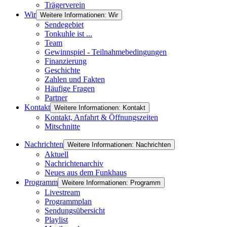
Trägerverein
Wir
Weitere Informationen: Wir
Sendegebiet
Tonkuhle ist ...
Team
Gewinnspiel - Teilnahmebedingungen
Finanzierung
Geschichte
Zahlen und Fakten
Häufige Fragen
Partner
Kontakt
Weitere Informationen: Kontakt
Kontakt, Anfahrt & Öffnungszeiten
Mitschnitte
Nachrichten
Weitere Informationen: Nachrichten
Aktuell
Nachrichtenarchiv
Neues aus dem Funkhaus
Programm
Weitere Informationen: Programm
Livestream
Programmplan
Sendungsübersicht
Playlist