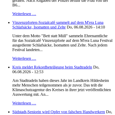
geraten. Nach Angaben der Polizei befuhr die Frau von der
B6...
Weiterlesen …
Vinzenzpforten-Sozialcafé sammelt auf dem M'era Luna
Schlafsäcke, Isomatten und Zelte
Do, 06.08.2026 - 14:10
Unter dem Motto "Bett statt Müll" sammeln Ehrenamtliche
für das Sozialcafé Vinzenzpforte auf dem M'era Luna Festival
ausgediente Schlafsäcke, Isomatten und Zelte. Nach jedem
Festival landeten...
Weiterlesen …
Kreis meldet Rekordbeteiligung beim Stadtradeln
Do,
06.08.2026 - 12:53
Am Stadtradeln haben dieses Jahr im Landkreis Hildesheim
mehr Menschen teilgenommen als je zuvor. Das teilt die
Klimaschutzagentur des Kreises in ihrer jetzt veröffentlichten
Auswertung mit. An...
Weiterlesen …
Südstadt-Seniorin wird Opfer von falschen Handwerkern
Do,