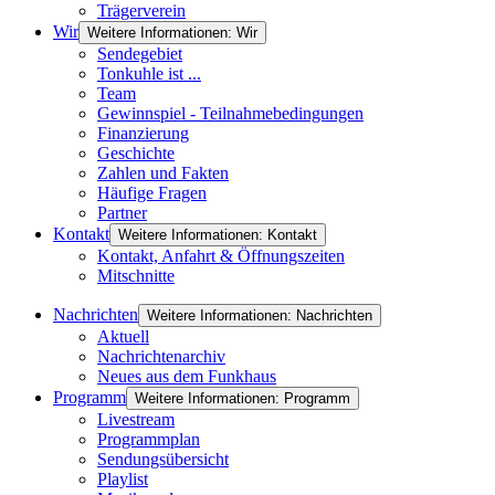
Trägerverein
Wir
Weitere Informationen: Wir
Sendegebiet
Tonkuhle ist ...
Team
Gewinnspiel - Teilnahmebedingungen
Finanzierung
Geschichte
Zahlen und Fakten
Häufige Fragen
Partner
Kontakt
Weitere Informationen: Kontakt
Kontakt, Anfahrt & Öffnungszeiten
Mitschnitte
Nachrichten
Weitere Informationen: Nachrichten
Aktuell
Nachrichtenarchiv
Neues aus dem Funkhaus
Programm
Weitere Informationen: Programm
Livestream
Programmplan
Sendungsübersicht
Playlist