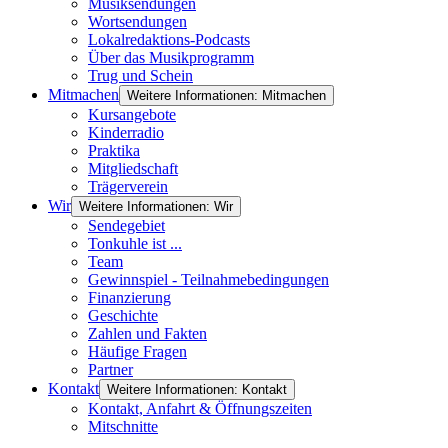
Musiksendungen
Wortsendungen
Lokalredaktions-Podcasts
Über das Musikprogramm
Trug und Schein
Mitmachen
Weitere Informationen: Mitmachen
Kursangebote
Kinderradio
Praktika
Mitgliedschaft
Trägerverein
Wir
Weitere Informationen: Wir
Sendegebiet
Tonkuhle ist ...
Team
Gewinnspiel - Teilnahmebedingungen
Finanzierung
Geschichte
Zahlen und Fakten
Häufige Fragen
Partner
Kontakt
Weitere Informationen: Kontakt
Kontakt, Anfahrt & Öffnungszeiten
Mitschnitte