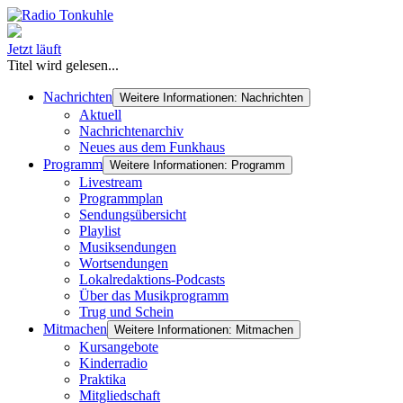
Jetzt läuft
Titel wird gelesen...
Nachrichten
Weitere Informationen: Nachrichten
Aktuell
Nachrichtenarchiv
Neues aus dem Funkhaus
Programm
Weitere Informationen: Programm
Livestream
Programmplan
Sendungsübersicht
Playlist
Musiksendungen
Wortsendungen
Lokalredaktions-Podcasts
Über das Musikprogramm
Trug und Schein
Mitmachen
Weitere Informationen: Mitmachen
Kursangebote
Kinderradio
Praktika
Mitgliedschaft