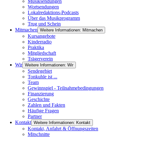
Musiksendungen
Wortsendungen
Lokalredaktions-Podcasts
Über das Musikprogramm
Trug und Schein
Mitmachen
Weitere Informationen: Mitmachen
Kursangebote
Kinderradio
Praktika
Mitgliedschaft
Trägerverein
Wir
Weitere Informationen: Wir
Sendegebiet
Tonkuhle ist ...
Team
Gewinnspiel - Teilnahmebedingungen
Finanzierung
Geschichte
Zahlen und Fakten
Häufige Fragen
Partner
Kontakt
Weitere Informationen: Kontakt
Kontakt, Anfahrt & Öffnungszeiten
Mitschnitte