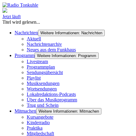
Jetzt läuft
Titel wird gelesen...
Nachrichten
Weitere Informationen: Nachrichten
Aktuell
Nachrichtenarchiv
Neues aus dem Funkhaus
Programm
Weitere Informationen: Programm
Livestream
Programmplan
Sendungsübersicht
Playlist
Musiksendungen
Wortsendungen
Lokalredaktions-Podcasts
Über das Musikprogramm
Trug und Schein
Mitmachen
Weitere Informationen: Mitmachen
Kursangebote
Kinderradio
Praktika
Mitgliedschaft