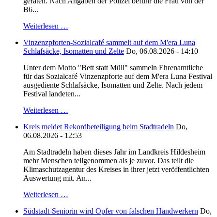
geraten. Nach Angaben der Polizei befuhr die Frau von der
B6...
Weiterlesen …
Vinzenzpforten-Sozialcafé sammelt auf dem M'era Luna
Schlafsäcke, Isomatten und Zelte
Do, 06.08.2026 - 14:10
Unter dem Motto "Bett statt Müll" sammeln Ehrenamtliche
für das Sozialcafé Vinzenzpforte auf dem M'era Luna Festival
ausgediente Schlafsäcke, Isomatten und Zelte. Nach jedem
Festival landeten...
Weiterlesen …
Kreis meldet Rekordbeteiligung beim Stadtradeln
Do,
06.08.2026 - 12:53
Am Stadtradeln haben dieses Jahr im Landkreis Hildesheim
mehr Menschen teilgenommen als je zuvor. Das teilt die
Klimaschutzagentur des Kreises in ihrer jetzt veröffentlichten
Auswertung mit. An...
Weiterlesen …
Südstadt-Seniorin wird Opfer von falschen Handwerkern
Do,