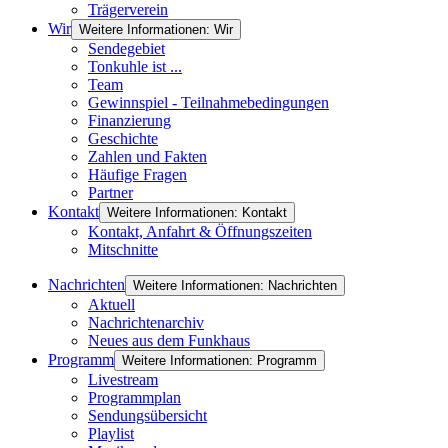
Trägerverein
Wir
Weitere Informationen: Wir
Sendegebiet
Tonkuhle ist ...
Team
Gewinnspiel - Teilnahmebedingungen
Finanzierung
Geschichte
Zahlen und Fakten
Häufige Fragen
Partner
Kontakt
Weitere Informationen: Kontakt
Kontakt, Anfahrt & Öffnungszeiten
Mitschnitte
Nachrichten
Weitere Informationen: Nachrichten
Aktuell
Nachrichtenarchiv
Neues aus dem Funkhaus
Programm
Weitere Informationen: Programm
Livestream
Programmplan
Sendungsübersicht
Playlist