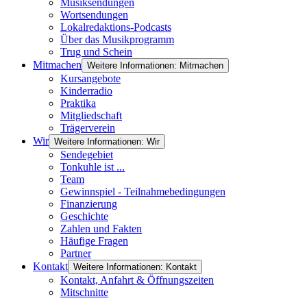
Musiksendungen
Wortsendungen
Lokalredaktions-Podcasts
Über das Musikprogramm
Trug und Schein
Mitmachen
Weitere Informationen: Mitmachen
Kursangebote
Kinderradio
Praktika
Mitgliedschaft
Trägerverein
Wir
Weitere Informationen: Wir
Sendegebiet
Tonkuhle ist ...
Team
Gewinnspiel - Teilnahmebedingungen
Finanzierung
Geschichte
Zahlen und Fakten
Häufige Fragen
Partner
Kontakt
Weitere Informationen: Kontakt
Kontakt, Anfahrt & Öffnungszeiten
Mitschnitte