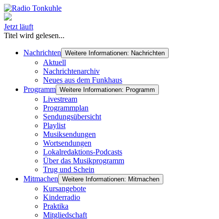
Jetzt läuft
Titel wird gelesen...
Nachrichten
Weitere Informationen: Nachrichten
Aktuell
Nachrichtenarchiv
Neues aus dem Funkhaus
Programm
Weitere Informationen: Programm
Livestream
Programmplan
Sendungsübersicht
Playlist
Musiksendungen
Wortsendungen
Lokalredaktions-Podcasts
Über das Musikprogramm
Trug und Schein
Mitmachen
Weitere Informationen: Mitmachen
Kursangebote
Kinderradio
Praktika
Mitgliedschaft