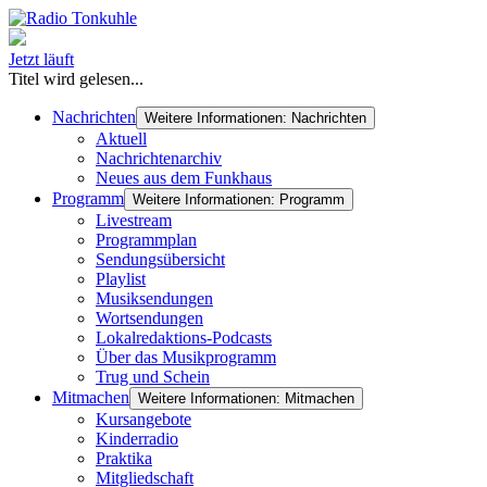
Jetzt läuft
Titel wird gelesen...
Nachrichten
Weitere Informationen: Nachrichten
Aktuell
Nachrichtenarchiv
Neues aus dem Funkhaus
Programm
Weitere Informationen: Programm
Livestream
Programmplan
Sendungsübersicht
Playlist
Musiksendungen
Wortsendungen
Lokalredaktions-Podcasts
Über das Musikprogramm
Trug und Schein
Mitmachen
Weitere Informationen: Mitmachen
Kursangebote
Kinderradio
Praktika
Mitgliedschaft