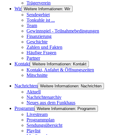
Trägerverein
Wir
Weitere Informationen: Wir
Sendegebiet
Tonkuhle ist ...
Team
Gewinnspiel - Teilnahmebedingungen
Finanzierung
Geschichte
Zahlen und Fakten
Häufige Fragen
Partner
Kontakt
Weitere Informationen: Kontakt
Kontakt, Anfahrt & Öffnungszeiten
Mitschnitte
Nachrichten
Weitere Informationen: Nachrichten
Aktuell
Nachrichtenarchiv
Neues aus dem Funkhaus
Programm
Weitere Informationen: Programm
Livestream
Programmplan
Sendungsübersicht
Playlist