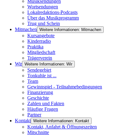
Musiksendungen
Wortsendungen
Lokalredaktions-Podcasts
Über das Musikprogramm
Trug und Schein
Mitmachen
Weitere Informationen: Mitmachen
Kursangebote
Kinderradio
Praktika
Mitgliedschaft
Trägerverein
Wir
Weitere Informationen: Wir
Sendegebiet
Tonkuhle ist ...
Team
Gewinnspiel - Teilnahmebedingungen
Finanzierung
Geschichte
Zahlen und Fakten
Häufige Fragen
Partner
Kontakt
Weitere Informationen: Kontakt
Kontakt, Anfahrt & Öffnungszeiten
Mitschnitte