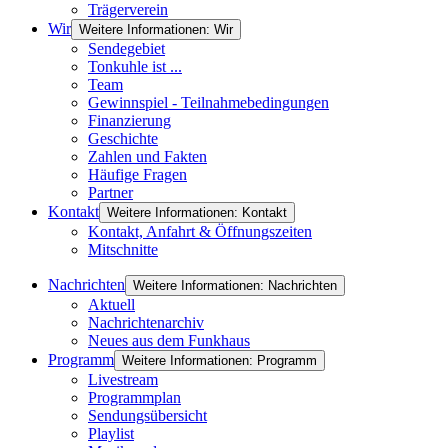
Trägerverein
Wir
Weitere Informationen: Wir
Sendegebiet
Tonkuhle ist ...
Team
Gewinnspiel - Teilnahmebedingungen
Finanzierung
Geschichte
Zahlen und Fakten
Häufige Fragen
Partner
Kontakt
Weitere Informationen: Kontakt
Kontakt, Anfahrt & Öffnungszeiten
Mitschnitte
Nachrichten
Weitere Informationen: Nachrichten
Aktuell
Nachrichtenarchiv
Neues aus dem Funkhaus
Programm
Weitere Informationen: Programm
Livestream
Programmplan
Sendungsübersicht
Playlist