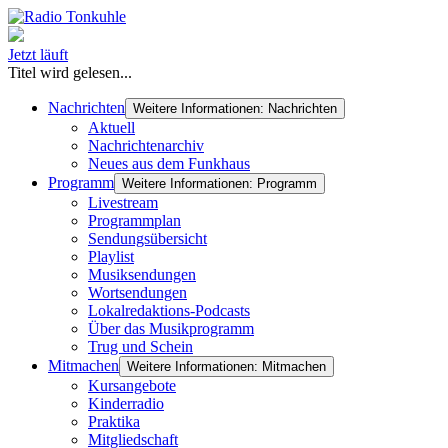
Jetzt läuft
Titel wird gelesen...
Nachrichten
Weitere Informationen: Nachrichten
Aktuell
Nachrichtenarchiv
Neues aus dem Funkhaus
Programm
Weitere Informationen: Programm
Livestream
Programmplan
Sendungsübersicht
Playlist
Musiksendungen
Wortsendungen
Lokalredaktions-Podcasts
Über das Musikprogramm
Trug und Schein
Mitmachen
Weitere Informationen: Mitmachen
Kursangebote
Kinderradio
Praktika
Mitgliedschaft