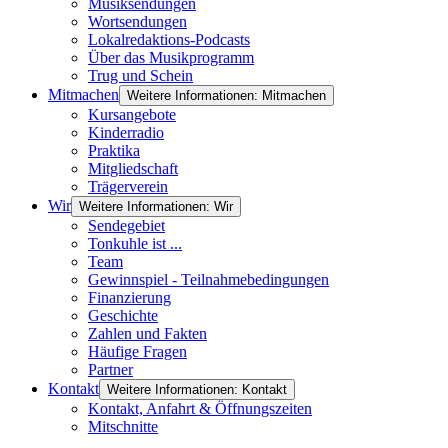
Musiksendungen
Wortsendungen
Lokalredaktions-Podcasts
Über das Musikprogramm
Trug und Schein
Mitmachen
Weitere Informationen: Mitmachen
Kursangebote
Kinderradio
Praktika
Mitgliedschaft
Trägerverein
Wir
Weitere Informationen: Wir
Sendegebiet
Tonkuhle ist ...
Team
Gewinnspiel - Teilnahmebedingungen
Finanzierung
Geschichte
Zahlen und Fakten
Häufige Fragen
Partner
Kontakt
Weitere Informationen: Kontakt
Kontakt, Anfahrt & Öffnungszeiten
Mitschnitte