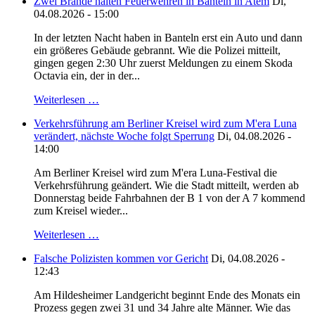
Zwei Brände halten Feuerwehren in Banteln in Atem
Di,
04.08.2026 - 15:00
In der letzten Nacht haben in Banteln erst ein Auto und dann
ein größeres Gebäude gebrannt. Wie die Polizei mitteilt,
gingen gegen 2:30 Uhr zuerst Meldungen zu einem Skoda
Octavia ein, der in der...
Weiterlesen …
Verkehrsführung am Berliner Kreisel wird zum M'era Luna
verändert, nächste Woche folgt Sperrung
Di, 04.08.2026 -
14:00
Am Berliner Kreisel wird zum M'era Luna-Festival die
Verkehrsführung geändert. Wie die Stadt mitteilt, werden ab
Donnerstag beide Fahrbahnen der B 1 von der A 7 kommend
zum Kreisel wieder...
Weiterlesen …
Falsche Polizisten kommen vor Gericht
Di, 04.08.2026 -
12:43
Am Hildesheimer Landgericht beginnt Ende des Monats ein
Prozess gegen zwei 31 und 34 Jahre alte Männer. Wie das