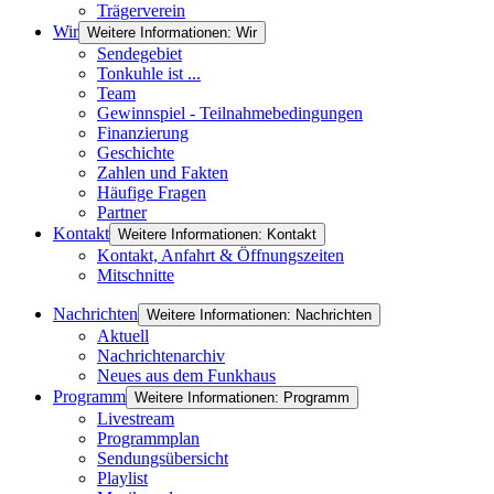
Trägerverein
Wir
Weitere Informationen: Wir
Sendegebiet
Tonkuhle ist ...
Team
Gewinnspiel - Teilnahmebedingungen
Finanzierung
Geschichte
Zahlen und Fakten
Häufige Fragen
Partner
Kontakt
Weitere Informationen: Kontakt
Kontakt, Anfahrt & Öffnungszeiten
Mitschnitte
Nachrichten
Weitere Informationen: Nachrichten
Aktuell
Nachrichtenarchiv
Neues aus dem Funkhaus
Programm
Weitere Informationen: Programm
Livestream
Programmplan
Sendungsübersicht
Playlist