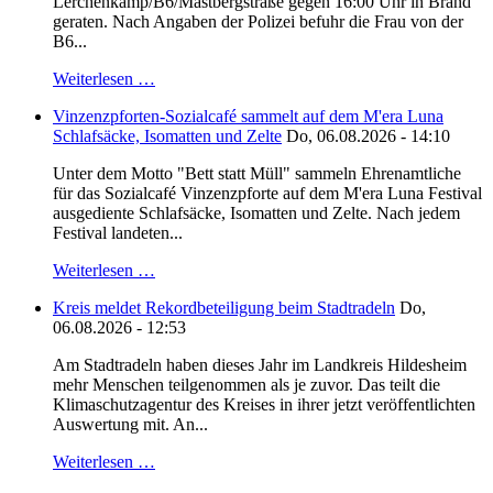
Lerchenkamp/B6/Mastbergstraße gegen 16:00 Uhr in Brand
geraten. Nach Angaben der Polizei befuhr die Frau von der
B6...
Weiterlesen …
Vinzenzpforten-Sozialcafé sammelt auf dem M'era Luna
Schlafsäcke, Isomatten und Zelte
Do, 06.08.2026 - 14:10
Unter dem Motto "Bett statt Müll" sammeln Ehrenamtliche
für das Sozialcafé Vinzenzpforte auf dem M'era Luna Festival
ausgediente Schlafsäcke, Isomatten und Zelte. Nach jedem
Festival landeten...
Weiterlesen …
Kreis meldet Rekordbeteiligung beim Stadtradeln
Do,
06.08.2026 - 12:53
Am Stadtradeln haben dieses Jahr im Landkreis Hildesheim
mehr Menschen teilgenommen als je zuvor. Das teilt die
Klimaschutzagentur des Kreises in ihrer jetzt veröffentlichten
Auswertung mit. An...
Weiterlesen …