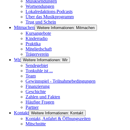
Musiksendungen
Wortsendungen
Lokalredaktions-Podcasts
Über das Musikprogramm
Trug und Schein
Mitmachen
Weitere Informationen: Mitmachen
Kursangebote
Kinderradio
Praktika
Mitgliedschaft
Trägerverein
Wir
Weitere Informationen: Wir
Sendegebiet
Tonkuhle ist ...
Team
Gewinnspiel - Teilnahmebedingungen
Finanzierung
Geschichte
Zahlen und Fakten
Häufige Fragen
Partner
Kontakt
Weitere Informationen: Kontakt
Kontakt, Anfahrt & Öffnungszeiten
Mitschnitte