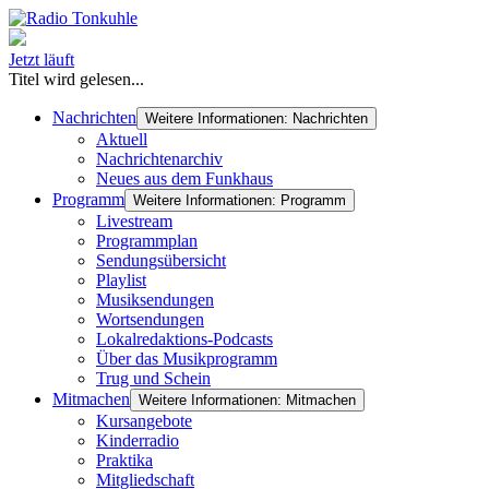
Jetzt läuft
Titel wird gelesen...
Nachrichten
Weitere Informationen: Nachrichten
Aktuell
Nachrichtenarchiv
Neues aus dem Funkhaus
Programm
Weitere Informationen: Programm
Livestream
Programmplan
Sendungsübersicht
Playlist
Musiksendungen
Wortsendungen
Lokalredaktions-Podcasts
Über das Musikprogramm
Trug und Schein
Mitmachen
Weitere Informationen: Mitmachen
Kursangebote
Kinderradio
Praktika
Mitgliedschaft