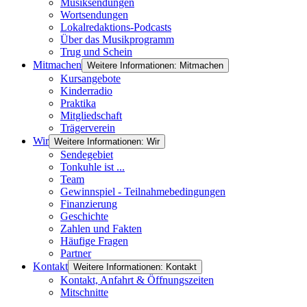
Musiksendungen
Wortsendungen
Lokalredaktions-Podcasts
Über das Musikprogramm
Trug und Schein
Mitmachen
Weitere Informationen: Mitmachen
Kursangebote
Kinderradio
Praktika
Mitgliedschaft
Trägerverein
Wir
Weitere Informationen: Wir
Sendegebiet
Tonkuhle ist ...
Team
Gewinnspiel - Teilnahmebedingungen
Finanzierung
Geschichte
Zahlen und Fakten
Häufige Fragen
Partner
Kontakt
Weitere Informationen: Kontakt
Kontakt, Anfahrt & Öffnungszeiten
Mitschnitte