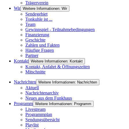
Trägerverein
Wir
Weitere Informationen: Wir
Sendegebiet
Tonkuhle ist ...
Team
Gewinnspiel - Teilnahmebedingungen
Finanzierung
Geschichte
Zahlen und Fakten
Häufige Fragen
Partner
Kontakt
Weitere Informationen: Kontakt
Kontakt, Anfahrt & Öffnungszeiten
Mitschnitte
Nachrichten
Weitere Informationen: Nachrichten
Aktuell
Nachrichtenarchiv
Neues aus dem Funkhaus
Programm
Weitere Informationen: Programm
Livestream
Programmplan
Sendungsübersicht
Playlist