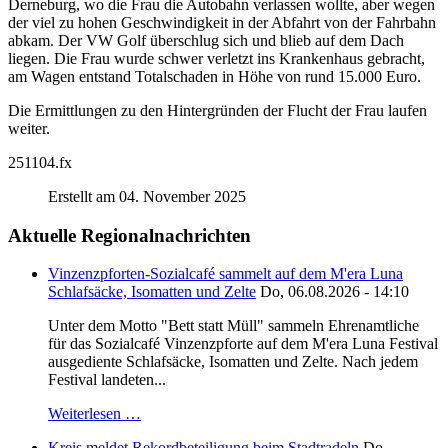
Derneburg, wo die Frau die Autobahn verlassen wollte, aber wegen
der viel zu hohen Geschwindigkeit in der Abfahrt von der Fahrbahn
abkam. Der VW Golf überschlug sich und blieb auf dem Dach
liegen. Die Frau wurde schwer verletzt ins Krankenhaus gebracht,
am Wagen entstand Totalschaden in Höhe von rund 15.000 Euro.
Die Ermittlungen zu den Hintergründen der Flucht der Frau laufen
weiter.
251104.fx
Erstellt am 04. November 2025
Aktuelle Regionalnachrichten
Vinzenzpforten-Sozialcafé sammelt auf dem M'era Luna
Schlafsäcke, Isomatten und Zelte
Do, 06.08.2026 - 14:10
Unter dem Motto "Bett statt Müll" sammeln Ehrenamtliche
für das Sozialcafé Vinzenzpforte auf dem M'era Luna Festival
ausgediente Schlafsäcke, Isomatten und Zelte. Nach jedem
Festival landeten...
Weiterlesen …
Kreis meldet Rekordbeteiligung beim Stadtradeln
Do,