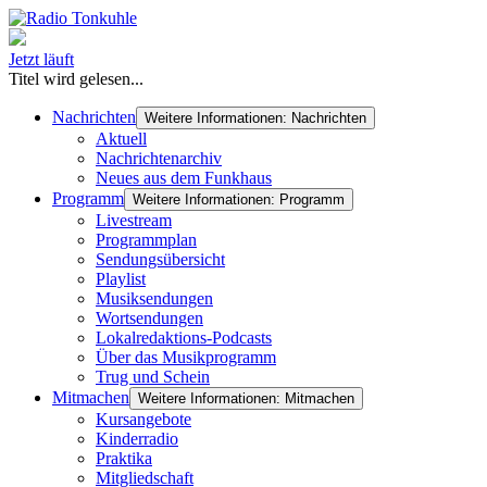
Jetzt läuft
Titel wird gelesen...
Nachrichten
Weitere Informationen: Nachrichten
Aktuell
Nachrichtenarchiv
Neues aus dem Funkhaus
Programm
Weitere Informationen: Programm
Livestream
Programmplan
Sendungsübersicht
Playlist
Musiksendungen
Wortsendungen
Lokalredaktions-Podcasts
Über das Musikprogramm
Trug und Schein
Mitmachen
Weitere Informationen: Mitmachen
Kursangebote
Kinderradio
Praktika
Mitgliedschaft