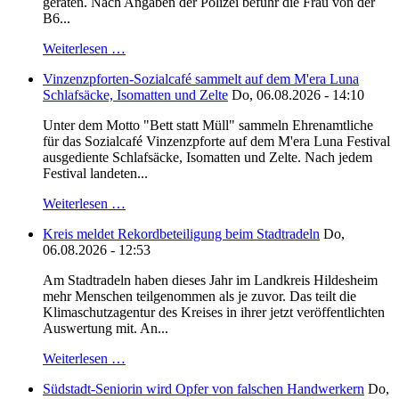
geraten. Nach Angaben der Polizei befuhr die Frau von der
B6...
Weiterlesen …
Vinzenzpforten-Sozialcafé sammelt auf dem M'era Luna
Schlafsäcke, Isomatten und Zelte
Do, 06.08.2026 - 14:10
Unter dem Motto "Bett statt Müll" sammeln Ehrenamtliche
für das Sozialcafé Vinzenzpforte auf dem M'era Luna Festival
ausgediente Schlafsäcke, Isomatten und Zelte. Nach jedem
Festival landeten...
Weiterlesen …
Kreis meldet Rekordbeteiligung beim Stadtradeln
Do,
06.08.2026 - 12:53
Am Stadtradeln haben dieses Jahr im Landkreis Hildesheim
mehr Menschen teilgenommen als je zuvor. Das teilt die
Klimaschutzagentur des Kreises in ihrer jetzt veröffentlichten
Auswertung mit. An...
Weiterlesen …
Südstadt-Seniorin wird Opfer von falschen Handwerkern
Do,