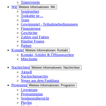
Trägerverein
Wir
Weitere Informationen: Wir
Sendegebiet
Tonkuhle ist ...
Team
Gewinnspiel - Teilnahmebedingungen
Finanzierung
Geschichte
Zahlen und Fakten
Häufige Fragen
Partner
Kontakt
Weitere Informationen: Kontakt
Kontakt, Anfahrt & Öffnungszeiten
Mitschnitte
Nachrichten
Weitere Informationen: Nachrichten
Aktuell
Nachrichtenarchiv
Neues aus dem Funkhaus
Programm
Weitere Informationen: Programm
Livestream
Programmplan
Sendungsübersicht
Playlist