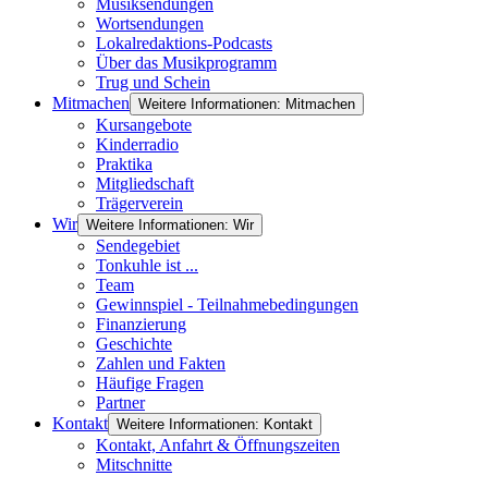
Musiksendungen
Wortsendungen
Lokalredaktions-Podcasts
Über das Musikprogramm
Trug und Schein
Mitmachen
Weitere Informationen: Mitmachen
Kursangebote
Kinderradio
Praktika
Mitgliedschaft
Trägerverein
Wir
Weitere Informationen: Wir
Sendegebiet
Tonkuhle ist ...
Team
Gewinnspiel - Teilnahmebedingungen
Finanzierung
Geschichte
Zahlen und Fakten
Häufige Fragen
Partner
Kontakt
Weitere Informationen: Kontakt
Kontakt, Anfahrt & Öffnungszeiten
Mitschnitte