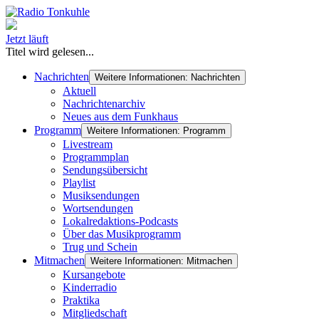
Jetzt läuft
Titel wird gelesen...
Nachrichten
Weitere Informationen: Nachrichten
Aktuell
Nachrichtenarchiv
Neues aus dem Funkhaus
Programm
Weitere Informationen: Programm
Livestream
Programmplan
Sendungsübersicht
Playlist
Musiksendungen
Wortsendungen
Lokalredaktions-Podcasts
Über das Musikprogramm
Trug und Schein
Mitmachen
Weitere Informationen: Mitmachen
Kursangebote
Kinderradio
Praktika
Mitgliedschaft