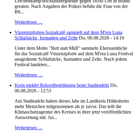
Lerchenkamp/B6/Mastbergstraße gegen 16:00 Uhr in Brand
geraten. Nach Angaben der Polizei befuhr die Frau von der
B6...
Weiterlesen …
Vinzenzpforten-Sozialcafé sammelt auf dem M'era Luna
Schlafsäcke, Isomatten und Zelte
Do, 06.08.2026 - 14:10
Unter dem Motto "Bett statt Müll" sammeln Ehrenamtliche
für das Sozialcafé Vinzenzpforte auf dem M'era Luna Festival
ausgediente Schlafsäcke, Isomatten und Zelte. Nach jedem
Festival landeten...
Weiterlesen …
Kreis meldet Rekordbeteiligung beim Stadtradeln
Do,
06.08.2026 - 12:53
Am Stadtradeln haben dieses Jahr im Landkreis Hildesheim
mehr Menschen teilgenommen als je zuvor. Das teilt die
Klimaschutzagentur des Kreises in ihrer jetzt veröffentlichten
Auswertung mit. An...
Weiterlesen …