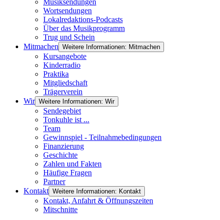
Musiksendungen
Wortsendungen
Lokalredaktions-Podcasts
Über das Musikprogramm
Trug und Schein
Mitmachen
Weitere Informationen: Mitmachen
Kursangebote
Kinderradio
Praktika
Mitgliedschaft
Trägerverein
Wir
Weitere Informationen: Wir
Sendegebiet
Tonkuhle ist ...
Team
Gewinnspiel - Teilnahmebedingungen
Finanzierung
Geschichte
Zahlen und Fakten
Häufige Fragen
Partner
Kontakt
Weitere Informationen: Kontakt
Kontakt, Anfahrt & Öffnungszeiten
Mitschnitte