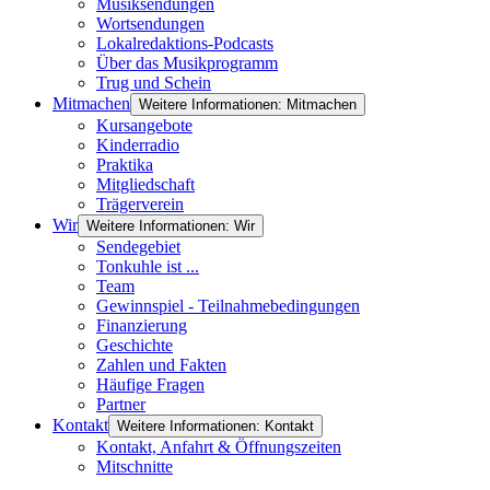
Musiksendungen
Wortsendungen
Lokalredaktions-Podcasts
Über das Musikprogramm
Trug und Schein
Mitmachen
Weitere Informationen: Mitmachen
Kursangebote
Kinderradio
Praktika
Mitgliedschaft
Trägerverein
Wir
Weitere Informationen: Wir
Sendegebiet
Tonkuhle ist ...
Team
Gewinnspiel - Teilnahmebedingungen
Finanzierung
Geschichte
Zahlen und Fakten
Häufige Fragen
Partner
Kontakt
Weitere Informationen: Kontakt
Kontakt, Anfahrt & Öffnungszeiten
Mitschnitte