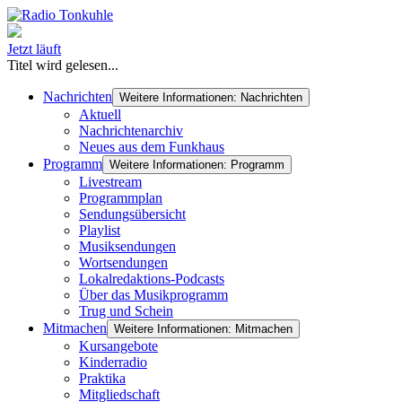
Jetzt läuft
Titel wird gelesen...
Nachrichten
Weitere Informationen: Nachrichten
Aktuell
Nachrichtenarchiv
Neues aus dem Funkhaus
Programm
Weitere Informationen: Programm
Livestream
Programmplan
Sendungsübersicht
Playlist
Musiksendungen
Wortsendungen
Lokalredaktions-Podcasts
Über das Musikprogramm
Trug und Schein
Mitmachen
Weitere Informationen: Mitmachen
Kursangebote
Kinderradio
Praktika
Mitgliedschaft