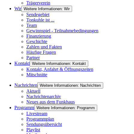
Trägerverein
Wir
Weitere Informationen: Wir
Sendegebiet
Tonkuhle ist ...
Team
Gewinnspiel - Teilnahmebedingungen
Finanzierung
Geschichte
Zahlen und Fakten
Häufige Fragen
Partner
Kontakt
Weitere Informationen: Kontakt
Kontakt, Anfahrt & Öffnungszeiten
Mitschnitte
Nachrichten
Weitere Informationen: Nachrichten
Aktuell
Nachrichtenarchiv
Neues aus dem Funkhaus
Programm
Weitere Informationen: Programm
Livestream
Programmplan
Sendungsübersicht
Playlist