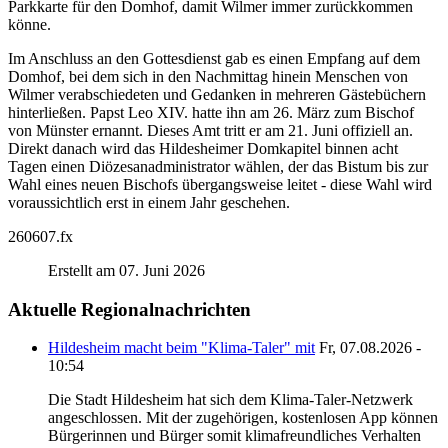
Parkkarte für den Domhof, damit Wilmer immer zurückkommen
könne.
Im Anschluss an den Gottesdienst gab es einen Empfang auf dem
Domhof, bei dem sich in den Nachmittag hinein Menschen von
Wilmer verabschiedeten und Gedanken in mehreren Gästebüchern
hinterließen. Papst Leo XIV. hatte ihn am 26. März zum Bischof
von Münster ernannt. Dieses Amt tritt er am 21. Juni offiziell an.
Direkt danach wird das Hildesheimer Domkapitel binnen acht
Tagen einen Diözesanadministrator wählen, der das Bistum bis zur
Wahl eines neuen Bischofs übergangsweise leitet - diese Wahl wird
voraussichtlich erst in einem Jahr geschehen.
260607.fx
Erstellt am 07. Juni 2026
Aktuelle Regionalnachrichten
Hildesheim macht beim "Klima-Taler" mit
Fr, 07.08.2026 -
10:54
Die Stadt Hildesheim hat sich dem Klima-Taler-Netzwerk
angeschlossen. Mit der zugehörigen, kostenlosen App können
Bürgerinnen und Bürger somit klimafreundliches Verhalten