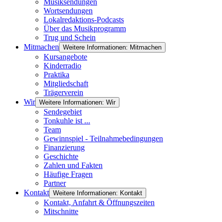
Musiksendungen
Wortsendungen
Lokalredaktions-Podcasts
Über das Musikprogramm
Trug und Schein
Mitmachen
Weitere Informationen: Mitmachen
Kursangebote
Kinderradio
Praktika
Mitgliedschaft
Trägerverein
Wir
Weitere Informationen: Wir
Sendegebiet
Tonkuhle ist ...
Team
Gewinnspiel - Teilnahmebedingungen
Finanzierung
Geschichte
Zahlen und Fakten
Häufige Fragen
Partner
Kontakt
Weitere Informationen: Kontakt
Kontakt, Anfahrt & Öffnungszeiten
Mitschnitte