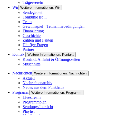
Trägerverein
Wir
Weitere Informationen: Wir
Sendegebiet
Tonkuhle ist ...
Team
Gewinnspiel - Teilnahmebedingungen
Finanzierung
Geschichte
Zahlen und Fakten
Häufige Fragen
Partner
Kontakt
Weitere Informationen: Kontakt
Kontakt, Anfahrt & Öffnungszeiten
Mitschnitte
Nachrichten
Weitere Informationen: Nachrichten
Aktuell
Nachrichtenarchiv
Neues aus dem Funkhaus
Programm
Weitere Informationen: Programm
Livestream
Programmplan
Sendungsübersicht
Playlist