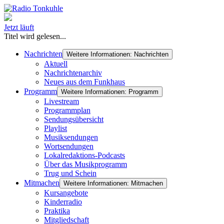
Jetzt läuft
Titel wird gelesen...
Nachrichten
Weitere Informationen: Nachrichten
Aktuell
Nachrichtenarchiv
Neues aus dem Funkhaus
Programm
Weitere Informationen: Programm
Livestream
Programmplan
Sendungsübersicht
Playlist
Musiksendungen
Wortsendungen
Lokalredaktions-Podcasts
Über das Musikprogramm
Trug und Schein
Mitmachen
Weitere Informationen: Mitmachen
Kursangebote
Kinderradio
Praktika
Mitgliedschaft