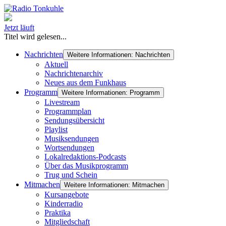
Jetzt läuft
Titel wird gelesen...
Nachrichten
Weitere Informationen: Nachrichten
Aktuell
Nachrichtenarchiv
Neues aus dem Funkhaus
Programm
Weitere Informationen: Programm
Livestream
Programmplan
Sendungsübersicht
Playlist
Musiksendungen
Wortsendungen
Lokalredaktions-Podcasts
Über das Musikprogramm
Trug und Schein
Mitmachen
Weitere Informationen: Mitmachen
Kursangebote
Kinderradio
Praktika
Mitgliedschaft