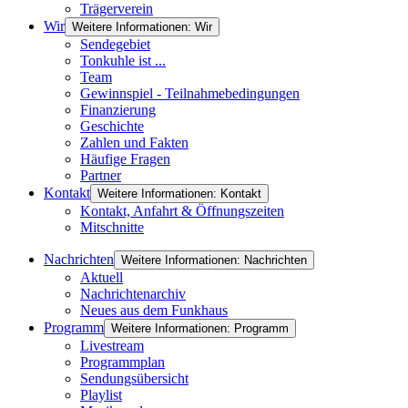
Trägerverein
Wir
Weitere Informationen: Wir
Sendegebiet
Tonkuhle ist ...
Team
Gewinnspiel - Teilnahmebedingungen
Finanzierung
Geschichte
Zahlen und Fakten
Häufige Fragen
Partner
Kontakt
Weitere Informationen: Kontakt
Kontakt, Anfahrt & Öffnungszeiten
Mitschnitte
Nachrichten
Weitere Informationen: Nachrichten
Aktuell
Nachrichtenarchiv
Neues aus dem Funkhaus
Programm
Weitere Informationen: Programm
Livestream
Programmplan
Sendungsübersicht
Playlist