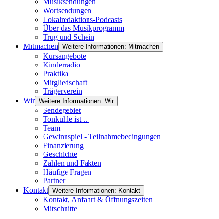
Musiksendungen
Wortsendungen
Lokalredaktions-Podcasts
Über das Musikprogramm
Trug und Schein
Mitmachen
Weitere Informationen: Mitmachen
Kursangebote
Kinderradio
Praktika
Mitgliedschaft
Trägerverein
Wir
Weitere Informationen: Wir
Sendegebiet
Tonkuhle ist ...
Team
Gewinnspiel - Teilnahmebedingungen
Finanzierung
Geschichte
Zahlen und Fakten
Häufige Fragen
Partner
Kontakt
Weitere Informationen: Kontakt
Kontakt, Anfahrt & Öffnungszeiten
Mitschnitte