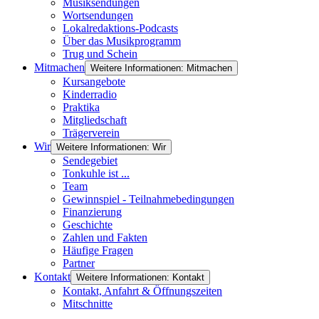
Musiksendungen
Wortsendungen
Lokalredaktions-Podcasts
Über das Musikprogramm
Trug und Schein
Mitmachen
Weitere Informationen: Mitmachen
Kursangebote
Kinderradio
Praktika
Mitgliedschaft
Trägerverein
Wir
Weitere Informationen: Wir
Sendegebiet
Tonkuhle ist ...
Team
Gewinnspiel - Teilnahmebedingungen
Finanzierung
Geschichte
Zahlen und Fakten
Häufige Fragen
Partner
Kontakt
Weitere Informationen: Kontakt
Kontakt, Anfahrt & Öffnungszeiten
Mitschnitte