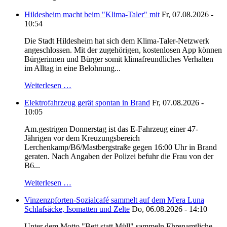
Hildesheim macht beim "Klima-Taler" mit
Fr, 07.08.2026 -
10:54
Die Stadt Hildesheim hat sich dem Klima-Taler-Netzwerk
angeschlossen. Mit der zugehörigen, kostenlosen App können
Bürgerinnen und Bürger somit klimafreundliches Verhalten
im Alltag in eine Belohnung...
Weiterlesen …
Elektrofahrzeug gerät spontan in Brand
Fr, 07.08.2026 -
10:05
Am.gestrigen Donnerstag ist das E-Fahrzeug einer 47-
Jährigen vor dem Kreuzungsbereich
Lerchenkamp/B6/Mastbergstraße gegen 16:00 Uhr in Brand
geraten. Nach Angaben der Polizei befuhr die Frau von der
B6...
Weiterlesen …
Vinzenzpforten-Sozialcafé sammelt auf dem M'era Luna
Schlafsäcke, Isomatten und Zelte
Do, 06.08.2026 - 14:10
Unter dem Motto "Bett statt Müll" sammeln Ehrenamtliche