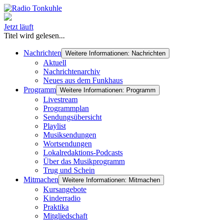
Jetzt läuft
Titel wird gelesen...
Nachrichten
Weitere Informationen: Nachrichten
Aktuell
Nachrichtenarchiv
Neues aus dem Funkhaus
Programm
Weitere Informationen: Programm
Livestream
Programmplan
Sendungsübersicht
Playlist
Musiksendungen
Wortsendungen
Lokalredaktions-Podcasts
Über das Musikprogramm
Trug und Schein
Mitmachen
Weitere Informationen: Mitmachen
Kursangebote
Kinderradio
Praktika
Mitgliedschaft