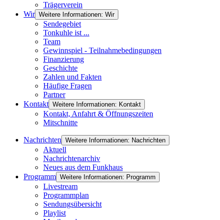
Trägerverein
Wir
Weitere Informationen: Wir
Sendegebiet
Tonkuhle ist ...
Team
Gewinnspiel - Teilnahmebedingungen
Finanzierung
Geschichte
Zahlen und Fakten
Häufige Fragen
Partner
Kontakt
Weitere Informationen: Kontakt
Kontakt, Anfahrt & Öffnungszeiten
Mitschnitte
Nachrichten
Weitere Informationen: Nachrichten
Aktuell
Nachrichtenarchiv
Neues aus dem Funkhaus
Programm
Weitere Informationen: Programm
Livestream
Programmplan
Sendungsübersicht
Playlist