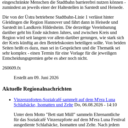
eingeschränkte Menschen die Stadtbahn barrierefrei nutzen können -
zumindest an jeweils einer der Haltestellen in Sarstedt und Heisede.
Die von der Üstra betriebene Stadtbahn-Linie 1 verlässt hinter
Gleidingen die Region Hannover und fährt dann in Heisede und
Sarstedt im Landkreis Hildesheim. Die derzeitige Vereinbarung
darüber geht bis Ende nächsten Jahres, und zwischen Kreis und
Region wird seit langem vor allem darüber gerungen, wie stark sich
der Kreis künftig an den Betriebskosten beteiligen sollte. Von beiden
Seiten heißt es dazu, man sei in Gesprächen und die Thematik sei
sehr komplex - einen Termin für eine Vorlage für die jeweiligen
Entscheidungsgremien gebe es aber noch nicht.
260609.fx
Erstellt am 09. Juni 2026
Aktuelle Regionalnachrichten
Vinzenzpforten-Sozialcafé sammelt auf dem M'era Luna
Schlafsäcke, Isomatten und Zelte
Do, 06.08.2026 - 14:10
Unter dem Motto "Bett statt Müll" sammeln Ehrenamtliche
für das Sozialcafé Vinzenzpforte auf dem M'era Luna Festival
ausgediente Schlafsäcke, Isomatten und Zelte. Nach jedem