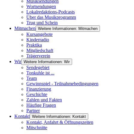
Musiksendungen
Wortsendungen
Lokalredaktions-Podcasts
Über das Musikprogramm
Trug und Schein
Mitmachen
Weitere Informationen: Mitmachen
Kursangebote
Kinderradio
Praktika
Mitgliedschaft
Trägerverein
Wir
Weitere Informationen: Wir
Sendegebiet
Tonkuhle ist ...
Team
Gewinnspiel - Teilnahmebedingungen
Finanzierung
Geschichte
Zahlen und Fakten
Häufige Fragen
Partner
Kontakt
Weitere Informationen: Kontakt
Kontakt, Anfahrt & Öffnungszeiten
Mitschnitte