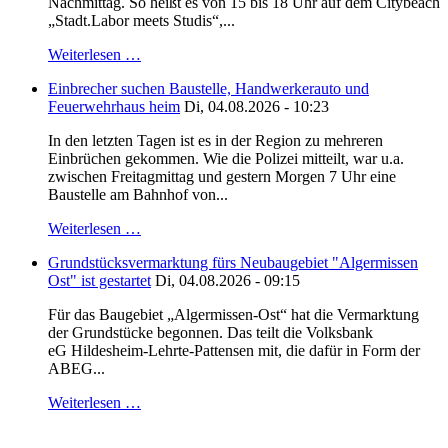
Nachmittag. So heißt es von 15 bis 18 Uhr auf dem Citybeach
„Stadt.Labor meets Studis“,...
Weiterlesen …
Einbrecher suchen Baustelle, Handwerkerauto und
Feuerwehrhaus heim
Di, 04.08.2026 - 10:23
In den letzten Tagen ist es in der Region zu mehreren
Einbrüchen gekommen. Wie die Polizei mitteilt, war u.a.
zwischen Freitagmittag und gestern Morgen 7 Uhr eine
Baustelle am Bahnhof von...
Weiterlesen …
Grundstücksvermarktung fürs Neubaugebiet "Algermissen
Ost" ist gestartet
Di, 04.08.2026 - 09:15
Für das Baugebiet „Algermissen-Ost“ hat die Vermarktung
der Grundstücke begonnen. Das teilt die Volksbank
eG Hildesheim-Lehrte-Pattensen mit, die dafür in Form der
ABEG...
Weiterlesen …