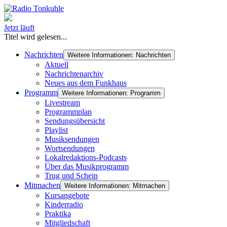
Jetzt läuft
Titel wird gelesen...
Nachrichten
Weitere Informationen: Nachrichten
Aktuell
Nachrichtenarchiv
Neues aus dem Funkhaus
Programm
Weitere Informationen: Programm
Livestream
Programmplan
Sendungsübersicht
Playlist
Musiksendungen
Wortsendungen
Lokalredaktions-Podcasts
Über das Musikprogramm
Trug und Schein
Mitmachen
Weitere Informationen: Mitmachen
Kursangebote
Kinderradio
Praktika
Mitgliedschaft