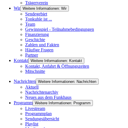
Trägerverein
Wir
Weitere Informationen: Wir
Sendegebiet
Tonkuhle ist ...
Team
Gewinnspiel - Teilnahmebedingungen
Finanzierung
Geschichte
Zahlen und Fakten
Häufige Fragen
Partner
Kontakt
Weitere Informationen: Kontakt
Kontakt, Anfahrt & Öffnungszeiten
Mitschnitte
Nachrichten
Weitere Informationen: Nachrichten
Aktuell
Nachrichtenarchiv
Neues aus dem Funkhaus
Programm
Weitere Informationen: Programm
Livestream
Programmplan
Sendungsübersicht
Playlist