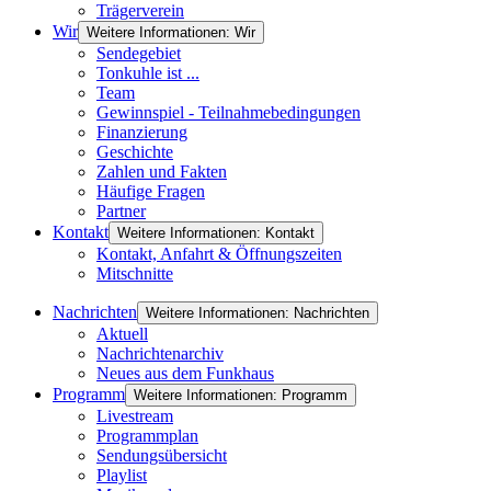
Trägerverein
Wir
Weitere Informationen: Wir
Sendegebiet
Tonkuhle ist ...
Team
Gewinnspiel - Teilnahmebedingungen
Finanzierung
Geschichte
Zahlen und Fakten
Häufige Fragen
Partner
Kontakt
Weitere Informationen: Kontakt
Kontakt, Anfahrt & Öffnungszeiten
Mitschnitte
Nachrichten
Weitere Informationen: Nachrichten
Aktuell
Nachrichtenarchiv
Neues aus dem Funkhaus
Programm
Weitere Informationen: Programm
Livestream
Programmplan
Sendungsübersicht
Playlist