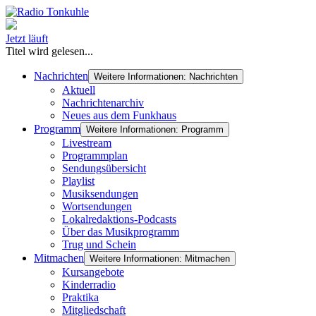
Jetzt läuft
Titel wird gelesen...
Nachrichten
Weitere Informationen: Nachrichten
Aktuell
Nachrichtenarchiv
Neues aus dem Funkhaus
Programm
Weitere Informationen: Programm
Livestream
Programmplan
Sendungsübersicht
Playlist
Musiksendungen
Wortsendungen
Lokalredaktions-Podcasts
Über das Musikprogramm
Trug und Schein
Mitmachen
Weitere Informationen: Mitmachen
Kursangebote
Kinderradio
Praktika
Mitgliedschaft