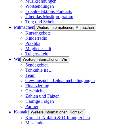
Musiksendungen
Wortsendungen
Lokalredaktions-Podcasts
Über das Musikprogramm
Trug und Schein
Mitmachen
Weitere Informationen: Mitmachen
Kursangebote
Kinderradio
Praktika
Mitgliedschaft
Trägerverein
Wir
Weitere Informationen: Wir
Sendegebiet
Tonkuhle ist ...
Team
Gewinnspiel - Teilnahmebedingungen
Finanzierung
Geschichte
Zahlen und Fakten
Häufige Fragen
Partner
Kontakt
Weitere Informationen: Kontakt
Kontakt, Anfahrt & Öffnungszeiten
Mitschnitte