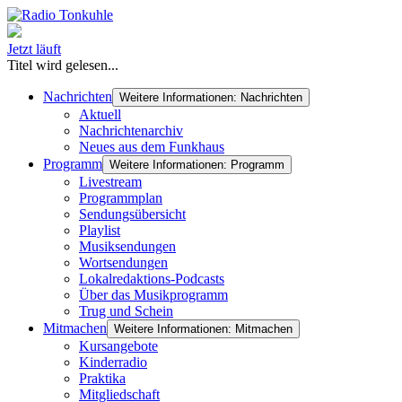
Jetzt läuft
Titel wird gelesen...
Nachrichten
Weitere Informationen: Nachrichten
Aktuell
Nachrichtenarchiv
Neues aus dem Funkhaus
Programm
Weitere Informationen: Programm
Livestream
Programmplan
Sendungsübersicht
Playlist
Musiksendungen
Wortsendungen
Lokalredaktions-Podcasts
Über das Musikprogramm
Trug und Schein
Mitmachen
Weitere Informationen: Mitmachen
Kursangebote
Kinderradio
Praktika
Mitgliedschaft