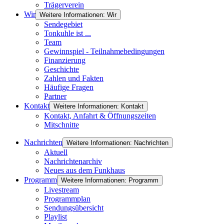
Trägerverein
Wir
Weitere Informationen: Wir
Sendegebiet
Tonkuhle ist ...
Team
Gewinnspiel - Teilnahmebedingungen
Finanzierung
Geschichte
Zahlen und Fakten
Häufige Fragen
Partner
Kontakt
Weitere Informationen: Kontakt
Kontakt, Anfahrt & Öffnungszeiten
Mitschnitte
Nachrichten
Weitere Informationen: Nachrichten
Aktuell
Nachrichtenarchiv
Neues aus dem Funkhaus
Programm
Weitere Informationen: Programm
Livestream
Programmplan
Sendungsübersicht
Playlist