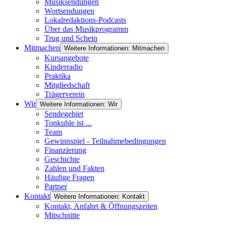
Musiksendungen
Wortsendungen
Lokalredaktions-Podcasts
Über das Musikprogramm
Trug und Schein
Mitmachen
Weitere Informationen: Mitmachen
Kursangebote
Kinderradio
Praktika
Mitgliedschaft
Trägerverein
Wir
Weitere Informationen: Wir
Sendegebiet
Tonkuhle ist ...
Team
Gewinnspiel - Teilnahmebedingungen
Finanzierung
Geschichte
Zahlen und Fakten
Häufige Fragen
Partner
Kontakt
Weitere Informationen: Kontakt
Kontakt, Anfahrt & Öffnungszeiten
Mitschnitte