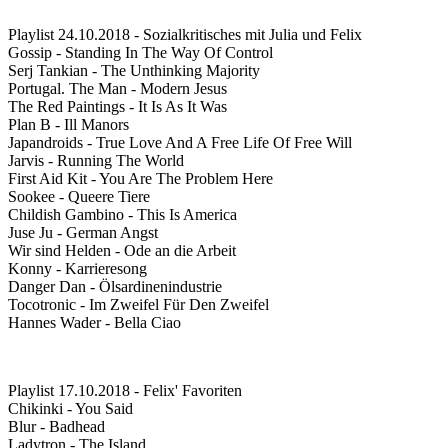
Playlist 24.10.2018 - Sozialkritisches mit Julia und Felix
Gossip - Standing In The Way Of Control
Serj Tankian - The Unthinking Majority
Portugal. The Man - Modern Jesus
The Red Paintings - It Is As It Was
Plan B - Ill Manors
Japandroids - True Love And A Free Life Of Free Will
Jarvis - Running The World
First Aid Kit - You Are The Problem Here
Sookee - Queere Tiere
Childish Gambino - This Is America
Juse Ju - German Angst
Wir sind Helden - Ode an die Arbeit
Konny - Karrieresong
Danger Dan - Ölsardinenindustrie
Tocotronic - Im Zweifel Für Den Zweifel
Hannes Wader - Bella Ciao
Playlist 17.10.2018 - Felix' Favoriten
Chikinki - You Said
Blur - Badhead
Ladytron - The Island