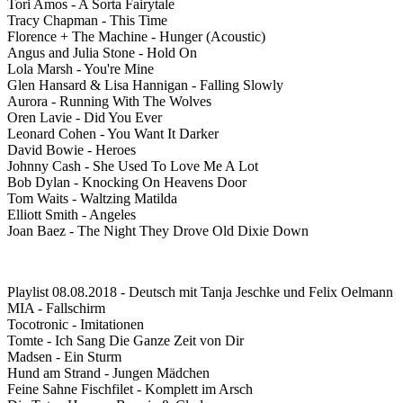
Tori Amos - A Sorta Fairytale
Tracy Chapman - This Time
Florence + The Machine - Hunger (Acoustic)
Angus and Julia Stone - Hold On
Lola Marsh - You're Mine
Glen Hansard & Lisa Hannigan - Falling Slowly
Aurora - Running With The Wolves
Oren Lavie - Did You Ever
Leonard Cohen - You Want It Darker
David Bowie - Heroes
Johnny Cash - She Used To Love Me A Lot
Bob Dylan - Knocking On Heavens Door
Tom Waits - Waltzing Matilda
Elliott Smith - Angeles
Joan Baez - The Night They Drove Old Dixie Down
Playlist 08.08.2018 - Deutsch mit Tanja Jeschke und Felix Oelmann
MIA - Fallschirm
Tocotronic - Imitationen
Tomte - Ich Sang Die Ganze Zeit von Dir
Madsen - Ein Sturm
Hund am Strand - Jungen Mädchen
Feine Sahne Fischfilet - Komplett im Arsch