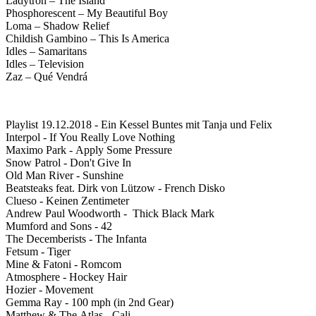
Ladytron – The Island
Phosphorescent – My Beautiful Boy
Loma – Shadow Relief
Childish Gambino – This Is America
Idles – Samaritans
Idles – Television
Zaz – Qué Vendrá
Playlist 19.12.2018 - Ein Kessel Buntes mit Tanja und Felix
Interpol - If You Really Love Nothing
Maximo Park - Apply Some Pressure
Snow Patrol - Don't Give In
Old Man River - Sunshine
Beatsteaks feat. Dirk von Lützow - French Disko
Clueso - Keinen Zentimeter
Andrew Paul Woodworth - Thick Black Mark
Mumford and Sons - 42
The Decemberists - The Infanta
Fetsum - Tiger
Mine & Fatoni - Romcom
Atmosphere - Hockey Hair
Hozier - Movement
Gemma Ray - 100 mph (in 2nd Gear)
Matthew & The Atlas - Cali