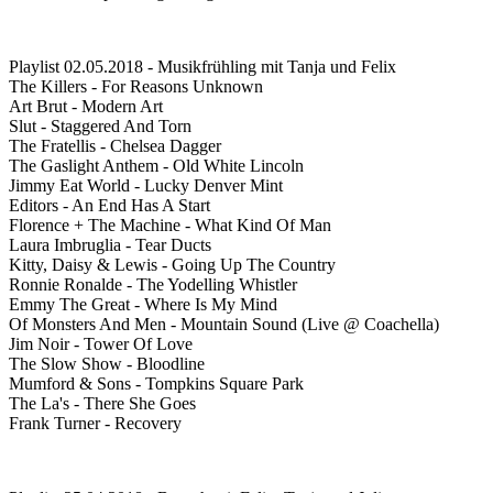
Playlist 02.05.2018 - Musikfrühling mit Tanja und Felix
The Killers - For Reasons Unknown
Art Brut - Modern Art
Slut - Staggered And Torn
The Fratellis - Chelsea Dagger
The Gaslight Anthem - Old White Lincoln
Jimmy Eat World - Lucky Denver Mint
Editors - An End Has A Start
Florence + The Machine - What Kind Of Man
Laura Imbruglia - Tear Ducts
Kitty, Daisy & Lewis - Going Up The Country
Ronnie Ronalde - The Yodelling Whistler
Emmy The Great - Where Is My Mind
Of Monsters And Men - Mountain Sound (Live @ Coachella)
Jim Noir - Tower Of Love
The Slow Show - Bloodline
Mumford & Sons - Tompkins Square Park
The La's - There She Goes
Frank Turner - Recovery