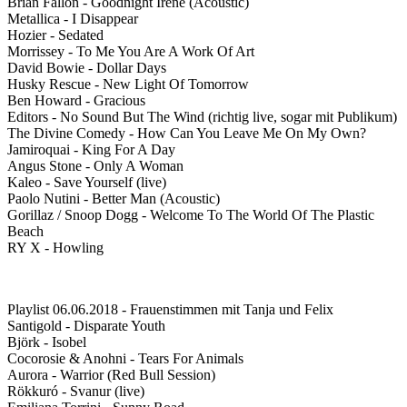
Brian Fallon - Goodnight Irene (Acoustic)
Metallica - I Disappear
Hozier - Sedated
Morrissey - To Me You Are A Work Of Art
David Bowie - Dollar Days
Husky Rescue - New Light Of Tomorrow
Ben Howard - Gracious
Editors - No Sound But The Wind (richtig live, sogar mit Publikum)
The Divine Comedy - How Can You Leave Me On My Own?
Jamiroquai - King For A Day
Angus Stone - Only A Woman
Kaleo - Save Yourself (live)
Paolo Nutini - Better Man (Acoustic)
Gorillaz / Snoop Dogg - Welcome To The World Of The Plastic
Beach
RY X - Howling
Playlist 06.06.2018 - Frauenstimmen mit Tanja und Felix
Santigold - Disparate Youth
Björk - Isobel
Cocorosie & Anohni - Tears For Animals
Aurora - Warrior (Red Bull Session)
Rökkuró - Svanur (live)