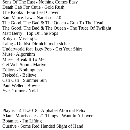
Sons Of The East - Nothing Comes Easy
Death Cab For Cutie - Gold Rush
The Kooks - Four Leaf Clover
Sam Vance-Law - Narcissus 2.0
The Good, The Bad & The Queen - Gun To The Head
The Good, The Bad & The Queen - The Truce Of Twilight
Matt Berry - Top Of The Pops
Robyn - Missing U
Laing - Du bist Dir nicht mehr sicher
Underworld feat. Iggy Pop - Get Your Shirt
Muse - Algorithm
Muse - Break It To Me
Get Well Soon - Martyrs
Editors - Nothingness
Frøkedal - Believe
Cari Cari - Summer Sun
Paul Weller - Bowie
Yves Tumor - Noid
Playlist 14.11.2018 - Alphabet Ahoi mit Felix
Alanis Morrissette - 21 Things I Want In A Lover
Botanica - I'm Lifting
Cursive - Some Red Handed Slight of Hand