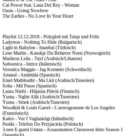
Cat Power feat. Lana Del Rey - Woman
Oasis - Going Nowhere
The Earlies - No Love In Your Heart
Playlist 12.12.2018 - Polyglott mit Tanja und Felix
Ladytron - Nothing To Hide (Bulgarisch)
Light in Babylon - Istanbul (Türkisch)
Lene Marlin - Kanskje Du Behøver Noen (Norwegisch)
Mashrou Leila - Tayf (Arabisch/Libanon)
Subsonica - Istrice (Italienisch)
Veronica Maggio - Jag Kommer (Schwedisch)
Amaral - Antártida (Spanisch)
Emel Mathlouthi - Ma Lkit (Arabisch/Tunesien)
Soha - Mil Pasos (Spanisch)
Laura Närhi - Hiljaisia Päiviä (Finnisch)
Ÿuma - Nghir Alik (Arabisch/Tunesien)
Ÿuma - Smek (Arabisch/Tunesien)
Woodkid & Louis Garrel - L'aereogramme de Los Angeles
(Französisch)
Kaleo - Vor I Vaglaskógi (Isländisch)
Pustki - Telefon Do Przyjaciela (Polnisch)
3-nen E-gumi Utatan - Assassination Classroom Intro Season 1
(Japanisch)