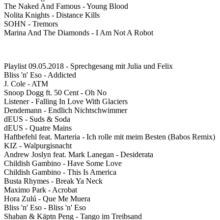
The Naked And Famous - Young Blood
Nolita Knights - Distance Kills
SOHN - Tremors
Marina And The Diamonds - I Am Not A Robot
Playlist 09.05.2018 - Sprechgesang mit Julia und Felix
Bliss 'n' Eso - Addicted
J. Cole - ATM
Snoop Dogg ft. 50 Cent - Oh No
Listener - Falling In Love With Glaciers
Dendemann - Endlich Nichtschwimmer
dEUS - Suds & Soda
dEUS - Quatre Mains
Haftbefehl feat. Marteria - Ich rolle mit meim Besten (Babos Remix)
KIZ - Walpurgisnacht
Andrew Joslyn feat. Mark Lanegan - Desiderata
Childish Gambino - Have Some Love
Childish Gambino - This Is America
Busta Rhymes - Break Ya Neck
Maximo Park - Acrobat
Hora Zulú - Que Me Muera
Bliss 'n' Eso - Bliss 'n' Eso
Shaban & Käptn Peng - Tango im Treibsand