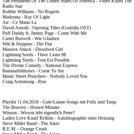
The Presidents Of The United States Of America - Video Killed The
Radio Star
Robbie Williams - No Regrets
Madonna - Ray Of Light
Air - Ce Matin La
David Arnold - Opening Titles (Godzilla OST)
Puff Daddy ft. Jimmy Page - Come With Me
Carter Burwell - Wie Glauben
Witt & Heppner - Die Flut
Massive Attack - Dissolved Girl
Lightning Seeds - Three Lions 98
Lightning Seeds - Tout Est Possible
The Divine Comedy - National Express
Bananafishbones - Come To Sin
Manic Street Preachers - Nobody Loved You
Craig Armstrong - Rise
Playlist 11.04.2018 - Gute-Laune-Songs mit Felix und Tanja
The Bravery - Honest Mistake
Winson - Wovon lebt eigentlich Peter?
Ladies Love Knarf Rellöm - Autobiographie einer Heizung
Steve Miller Band - The Joker
R.E.M. - Orange Crush