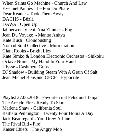
When Saints Go Machine - Church And Law
Ezechiel Pailhès - Le Fou Du Phare
Dear Reader - Took Them Away
DACHS - Büzlä
DAWA - Open Up
Jabberwocky feat. Ana Zimmer - Fog
Jean Du Voyage - Mantra Anitya
Kate Bush - Cloudbusting
Nomad Soul Collective - Murmuration
Giant Rooks - Bright Lies
Kate Simko & London Electronic Orchestra - Shikoku
Octave Noire - My Hand In Your Hand
Ulysse - Cashmere Guns
DJ Shadow - Building Steam With A Grain Of Salt
Jean-Michel Blais and CFCF - Hypocrite
Playlist 27.06.2018 - Favoriten mit Felix und Tanja
The Arcade Fire - Ready To Start
Marlena Shaw - California Soul
Barbara Pennington - Twenty Four Hours A Day
Jack Beauregard - You Drew A Line
The Rival Bid - Fire!
Kaiser Chiefs - The Angry Mob