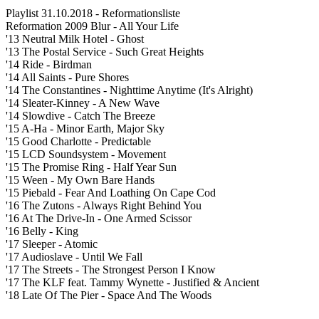
Playlist 31.10.2018 - Reformationsliste
Reformation 2009 Blur - All Your Life
'13 Neutral Milk Hotel - Ghost
'13 The Postal Service - Such Great Heights
'14 Ride - Birdman
'14 All Saints - Pure Shores
'14 The Constantines - Nighttime Anytime (It's Alright)
'14 Sleater-Kinney - A New Wave
'14 Slowdive - Catch The Breeze
'15 A-Ha - Minor Earth, Major Sky
'15 Good Charlotte - Predictable
'15 LCD Soundsystem - Movement
'15 The Promise Ring - Half Year Sun
'15 Ween - My Own Bare Hands
'15 Piebald - Fear And Loathing On Cape Cod
'16 The Zutons - Always Right Behind You
'16 At The Drive-In - One Armed Scissor
'16 Belly - King
'17 Sleeper - Atomic
'17 Audioslave - Until We Fall
'17 The Streets - The Strongest Person I Know
'17 The KLF feat. Tammy Wynette - Justified & Ancient
'18 Late Of The Pier - Space And The Woods