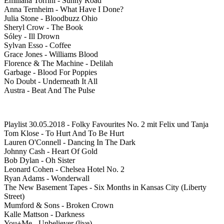
Emiliana Torrini - Sunny Road
Anna Ternheim - What Have I Done?
Julia Stone - Bloodbuzz Ohio
Sheryl Crow - The Book
Sóley - Ill Drown
Sylvan Esso - Coffee
Grace Jones - Williams Blood
Florence & The Machine - Delilah
Garbage - Blood For Poppies
No Doubt - Underneath It All
Austra - Beat And The Pulse
Playlist 30.05.2018 - Folky Favourites No. 2 mit Felix und Tanja
Tom Klose - To Hurt And To Be Hurt
Lauren O'Connell - Dancing In The Dark
Johnny Cash - Heart Of Gold
Bob Dylan - Oh Sister
Leonard Cohen - Chelsea Hotel No. 2
Ryan Adams - Wonderwall
The New Basement Tapes - Six Months in Kansas City (Liberty
Street)
Mumford & Sons - Broken Crown
Kalle Mattson - Darkness
You+Me - Unbeliever (live)