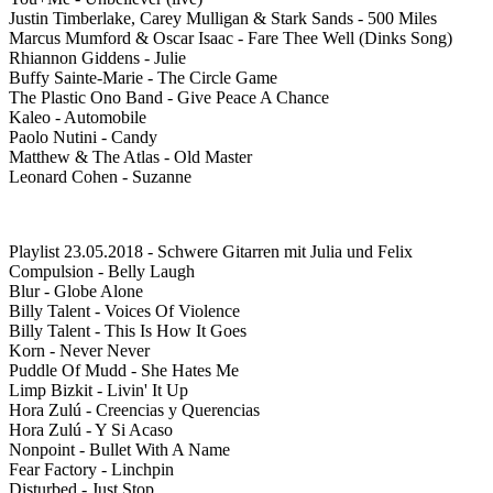
Justin Timberlake, Carey Mulligan & Stark Sands - 500 Miles
Marcus Mumford & Oscar Isaac - Fare Thee Well (Dinks Song)
Rhiannon Giddens - Julie
Buffy Sainte-Marie - The Circle Game
The Plastic Ono Band - Give Peace A Chance
Kaleo - Automobile
Paolo Nutini - Candy
Matthew & The Atlas - Old Master
Leonard Cohen - Suzanne
Playlist 23.05.2018 - Schwere Gitarren mit Julia und Felix
Compulsion - Belly Laugh
Blur - Globe Alone
Billy Talent - Voices Of Violence
Billy Talent - This Is How It Goes
Korn - Never Never
Puddle Of Mudd - She Hates Me
Limp Bizkit - Livin' It Up
Hora Zulú - Creencias y Querencias
Hora Zulú - Y Si Acaso
Nonpoint - Bullet With A Name
Fear Factory - Linchpin
Disturbed - Just Stop