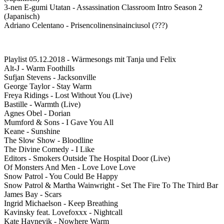
3-nen E-gumi Utatan - Assassination Classroom Intro Season 2
(Japanisch)
Adriano Celentano - Prisencolinensinainciusol (???)
Playlist 05.12.2018 - Wärmesongs mit Tanja und Felix
Alt-J - Warm Foothills
Sufjan Stevens - Jacksonville
George Taylor - Stay Warm
Freya Ridings - Lost Without You (Live)
Bastille - Warmth (Live)
Agnes Obel - Dorian
Mumford & Sons - I Gave You All
Keane - Sunshine
The Slow Show - Bloodline
The Divine Comedy - I Like
Editors - Smokers Outside The Hospital Door (Live)
Of Monsters And Men - Love Love Love
Snow Patrol - You Could Be Happy
Snow Patrol & Martha Wainwright - Set The Fire To The Third Bar
James Bay - Scars
Ingrid Michaelson - Keep Breathing
Kavinsky feat. Lovefoxxx - Nightcall
Kate Havnevik - Nowhere Warm