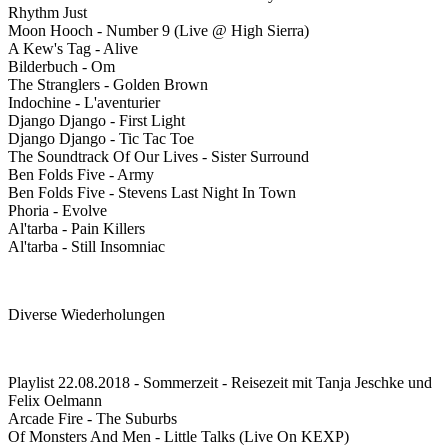
Rhythm Just
Moon Hooch - Number 9 (Live @ High Sierra)
A Kew's Tag - Alive
Bilderbuch - Om
The Stranglers - Golden Brown
Indochine - L'aventurier
Django Django - First Light
Django Django - Tic Tac Toe
The Soundtrack Of Our Lives - Sister Surround
Ben Folds Five - Army
Ben Folds Five - Stevens Last Night In Town
Phoria - Evolve
Al'tarba - Pain Killers
Al'tarba - Still Insomniac
Diverse Wiederholungen
Playlist 22.08.2018 - Sommerzeit - Reisezeit mit Tanja Jeschke und
Felix Oelmann
Arcade Fire - The Suburbs
Of Monsters And Men - Little Talks (Live On KEXP)