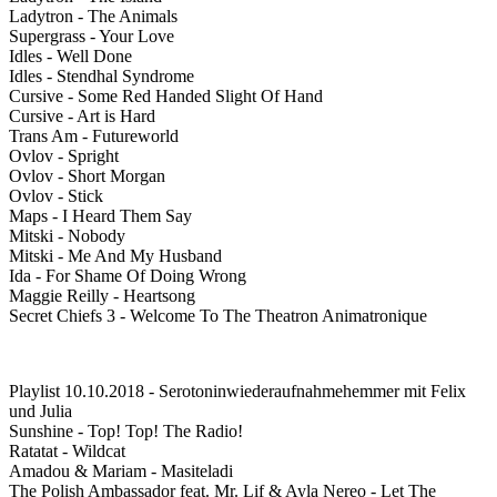
Ladytron - The Animals
Supergrass - Your Love
Idles - Well Done
Idles - Stendhal Syndrome
Cursive - Some Red Handed Slight Of Hand
Cursive - Art is Hard
Trans Am - Futureworld
Ovlov - Spright
Ovlov - Short Morgan
Ovlov - Stick
Maps - I Heard Them Say
Mitski - Nobody
Mitski - Me And My Husband
Ida - For Shame Of Doing Wrong
Maggie Reilly - Heartsong
Secret Chiefs 3 - Welcome To The Theatron Animatronique
Playlist 10.10.2018 - Serotoninwiederaufnahmehemmer mit Felix
und Julia
Sunshine - Top! Top! The Radio!
Ratatat - Wildcat
Amadou & Mariam - Masiteladi
The Polish Ambassador feat. Mr. Lif & Ayla Nereo - Let The