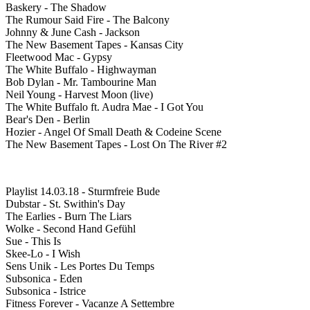
Baskery - The Shadow
The Rumour Said Fire - The Balcony
Johnny & June Cash - Jackson
The New Basement Tapes - Kansas City
Fleetwood Mac - Gypsy
The White Buffalo - Highwayman
Bob Dylan - Mr. Tambourine Man
Neil Young - Harvest Moon (live)
The White Buffalo ft. Audra Mae - I Got You
Bear's Den - Berlin
Hozier - Angel Of Small Death & Codeine Scene
The New Basement Tapes - Lost On The River #2
Playlist 14.03.18 - Sturmfreie Bude
Dubstar - St. Swithin's Day
The Earlies - Burn The Liars
Wolke - Second Hand Gefühl
Sue - This Is
Skee-Lo - I Wish
Sens Unik - Les Portes Du Temps
Subsonica - Eden
Subsonica - Istrice
Fitness Forever - Vacanze A Settembre