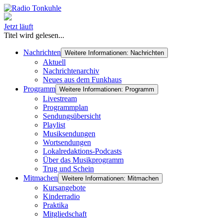
Jetzt läuft
Titel wird gelesen...
Nachrichten
Weitere Informationen: Nachrichten
Aktuell
Nachrichtenarchiv
Neues aus dem Funkhaus
Programm
Weitere Informationen: Programm
Livestream
Programmplan
Sendungsübersicht
Playlist
Musiksendungen
Wortsendungen
Lokalredaktions-Podcasts
Über das Musikprogramm
Trug und Schein
Mitmachen
Weitere Informationen: Mitmachen
Kursangebote
Kinderradio
Praktika
Mitgliedschaft