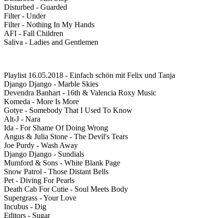
Disturbed - Guarded
Filter - Under
Filter - Nothing In My Hands
AFI - Fall Children
Saliva - Ladies and Gentlemen
Playlist 16.05.2018 - Einfach schön mit Felix und Tanja
Django Django - Marble Skies
Devendra Banhart - 16th & Valencia Roxy Music
Komeda - More Is More
Gotye - Somebody That I Used To Know
Alt-J - Nara
Ida - For Shame Of Doing Wrong
Angus & Julia Stone - The Devil's Tears
Joe Purdy - Wash Away
Django Django - Sundials
Mumford & Sons - White Blank Page
Snow Patrol - Those Distant Bells
Pet - Diving For Pearls
Death Cab For Cutie - Soul Meets Body
Supergrass - Your Love
Incubus - Dig
Editors - Sugar