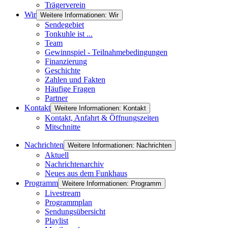
Trägerverein
Wir
Weitere Informationen: Wir
Sendegebiet
Tonkuhle ist ...
Team
Gewinnspiel - Teilnahmebedingungen
Finanzierung
Geschichte
Zahlen und Fakten
Häufige Fragen
Partner
Kontakt
Weitere Informationen: Kontakt
Kontakt, Anfahrt & Öffnungszeiten
Mitschnitte
Nachrichten
Weitere Informationen: Nachrichten
Aktuell
Nachrichtenarchiv
Neues aus dem Funkhaus
Programm
Weitere Informationen: Programm
Livestream
Programmplan
Sendungsübersicht
Playlist