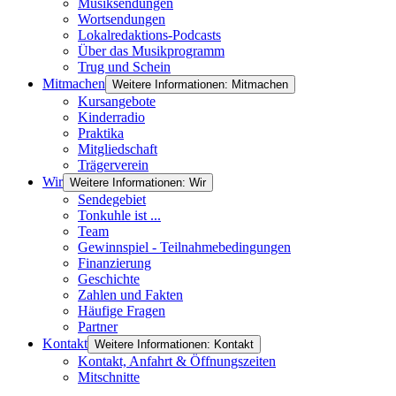
Musiksendungen
Wortsendungen
Lokalredaktions-Podcasts
Über das Musikprogramm
Trug und Schein
Mitmachen
Weitere Informationen: Mitmachen
Kursangebote
Kinderradio
Praktika
Mitgliedschaft
Trägerverein
Wir
Weitere Informationen: Wir
Sendegebiet
Tonkuhle ist ...
Team
Gewinnspiel - Teilnahmebedingungen
Finanzierung
Geschichte
Zahlen und Fakten
Häufige Fragen
Partner
Kontakt
Weitere Informationen: Kontakt
Kontakt, Anfahrt & Öffnungszeiten
Mitschnitte