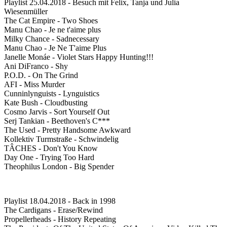
Playlist 25.04.2018 - Besuch mit Felix, Tanja und Julia
Wiesenmüller
The Cat Empire - Two Shoes
Manu Chao - Je ne t'aime plus
Milky Chance - Sadnecessary
Manu Chao - Je Ne T'aime Plus
Janelle Monáe - Violet Stars Happy Hunting!!!
Ani DiFranco - Shy
P.O.D. - On The Grind
AFI - Miss Murder
Cunninlynguists - Lynguistics
Kate Bush - Cloudbusting
Cosmo Jarvis - Sort Yourself Out
Serj Tankian - Beethoven's C***
The Used - Pretty Handsome Awkward
Kollektiv Turmstraße - Schwindelig
TÂCHES - Don't You Know
Day One - Trying Too Hard
Theophilus London - Big Spender
Playlist 18.04.2018 - Back in 1998
The Cardigans - Erase/Rewind
Propellerheads - History Repeating