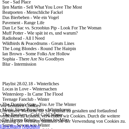
Sue - Sad Place
Ijen Martin - Sell What You Love The Most
Beatpoeten - Menschliche Fackel
Das Bierbeben - Wie ein Vogel
Pavement - Range Life
Dan Le Sac vs. Scroobius Pip - Look For The Woman
Muff Potter - Wie spät ist es, und warum?
Radiohead - All I Need
Wildbirds & Peacedrums - Greats Lines
The Long Blondes - Round The Hairpin
Ian Brown - Some Folks Are Hollow
Sophia - There Are No Goodbyes
Blur - Intermission
Playlist 28.02.18 - Winterliches
Locas in Love - Wintersachen
Wintersleep - In Came The Flood
Teenage Fanclub - Winter
The Domino State - You Are The Winter
Wir benutzen Cookies
Manic Street Preachers - Winterlovers
Um unsere Webseite für Sie optimal zu gestalten und fortlaufend
The Breakers - Cold Cold Winter
verbessern zu können, verwenden wir Cookies. Durch die weitere
Die Herren Polaris - Winter bis März
Nutzung der Webseite stimmen Sie der Verwendung von Cookies zu.
Sumo - Sowas wie Winter
Einwilligen
Ablehnen