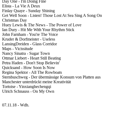
Day One - I'm Doing Fine
Elista - La Vie A Deux
Finlay Quaye - Sunday Shining
Get Well Soon - Listen! Those Lost At Sea Sing A Song On
Christmas Day
Huey Lewis & The News - The Power of Love
Ian Dury - Hit Me With Your Rhythm Stick
John Farnham - You're The Voice
Kruder & Dorfmeister - Useless
LansingDreiden - Glass Corridor
Maps - Vicissitude
Nancy Sinatra - Sugar Town
Ottmar Liebert - Heart Still Beating
Petra Haden - Don't Stop Believin'
Quicksand - How Soon Is Now
Regina Spektor - All The Rowboats
Sternbuschweg - Der übermässige Konsum von Platten aus
Manchester unterdrückt meine Kreativität
Tortoise - Yinxianghechengqi
Ulrich Schnauss - On My Own
07.11.18 - Wdh.