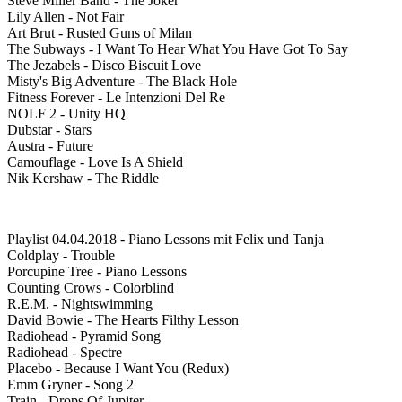
Steve Miller Band - The Joker
Lily Allen - Not Fair
Art Brut - Rusted Guns of Milan
The Subways - I Want To Hear What You Have Got To Say
The Jezabels - Disco Biscuit Love
Misty's Big Adventure - The Black Hole
Fitness Forever - Le Intenzioni Del Re
NOLF 2 - Unity HQ
Dubstar - Stars
Austra - Future
Camouflage - Love Is A Shield
Nik Kershaw - The Riddle
Playlist 04.04.2018 - Piano Lessons mit Felix und Tanja
Coldplay - Trouble
Porcupine Tree - Piano Lessons
Counting Crows - Colorblind
R.E.M. - Nightswimming
David Bowie - The Hearts Filthy Lesson
Radiohead - Pyramid Song
Radiohead - Spectre
Placebo - Because I Want You (Redux)
Emm Gryner - Song 2
Train - Drops Of Jupiter