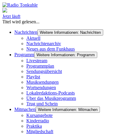
Jetzt läuft
Titel wird gelesen...
Nachrichten
Weitere Informationen: Nachrichten
Aktuell
Nachrichtenarchiv
Neues aus dem Funkhaus
Programm
Weitere Informationen: Programm
Livestream
Programmplan
Sendungsübersicht
Playlist
Musiksendungen
Wortsendungen
Lokalredaktions-Podcasts
Über das Musikprogramm
Trug und Schein
Mitmachen
Weitere Informationen: Mitmachen
Kursangebote
Kinderradio
Praktika
Mitgliedschaft