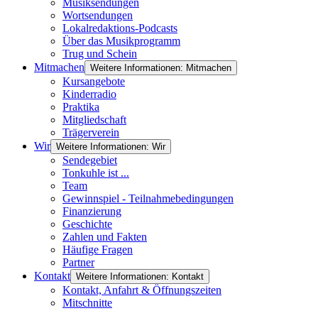
Musiksendungen
Wortsendungen
Lokalredaktions-Podcasts
Über das Musikprogramm
Trug und Schein
Mitmachen
Weitere Informationen: Mitmachen
Kursangebote
Kinderradio
Praktika
Mitgliedschaft
Trägerverein
Wir
Weitere Informationen: Wir
Sendegebiet
Tonkuhle ist ...
Team
Gewinnspiel - Teilnahmebedingungen
Finanzierung
Geschichte
Zahlen und Fakten
Häufige Fragen
Partner
Kontakt
Weitere Informationen: Kontakt
Kontakt, Anfahrt & Öffnungszeiten
Mitschnitte