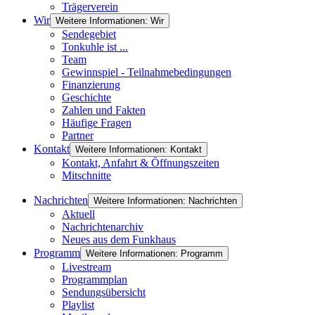
Trägerverein
Wir
Weitere Informationen: Wir
Sendegebiet
Tonkuhle ist ...
Team
Gewinnspiel - Teilnahmebedingungen
Finanzierung
Geschichte
Zahlen und Fakten
Häufige Fragen
Partner
Kontakt
Weitere Informationen: Kontakt
Kontakt, Anfahrt & Öffnungszeiten
Mitschnitte
Nachrichten
Weitere Informationen: Nachrichten
Aktuell
Nachrichtenarchiv
Neues aus dem Funkhaus
Programm
Weitere Informationen: Programm
Livestream
Programmplan
Sendungsübersicht
Playlist