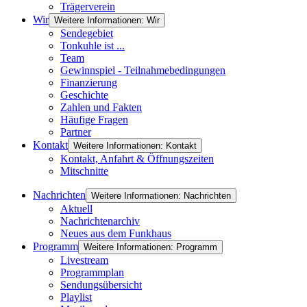
Trägerverein
Wir
Weitere Informationen: Wir
Sendegebiet
Tonkuhle ist ...
Team
Gewinnspiel - Teilnahmebedingungen
Finanzierung
Geschichte
Zahlen und Fakten
Häufige Fragen
Partner
Kontakt
Weitere Informationen: Kontakt
Kontakt, Anfahrt & Öffnungszeiten
Mitschnitte
Nachrichten
Weitere Informationen: Nachrichten
Aktuell
Nachrichtenarchiv
Neues aus dem Funkhaus
Programm
Weitere Informationen: Programm
Livestream
Programmplan
Sendungsübersicht
Playlist