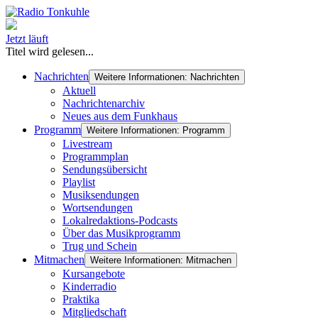
Jetzt läuft
Titel wird gelesen...
Nachrichten
Weitere Informationen: Nachrichten
Aktuell
Nachrichtenarchiv
Neues aus dem Funkhaus
Programm
Weitere Informationen: Programm
Livestream
Programmplan
Sendungsübersicht
Playlist
Musiksendungen
Wortsendungen
Lokalredaktions-Podcasts
Über das Musikprogramm
Trug und Schein
Mitmachen
Weitere Informationen: Mitmachen
Kursangebote
Kinderradio
Praktika
Mitgliedschaft