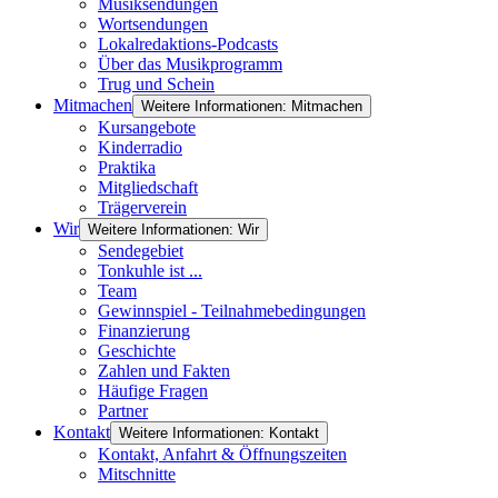
Musiksendungen
Wortsendungen
Lokalredaktions-Podcasts
Über das Musikprogramm
Trug und Schein
Mitmachen
Weitere Informationen: Mitmachen
Kursangebote
Kinderradio
Praktika
Mitgliedschaft
Trägerverein
Wir
Weitere Informationen: Wir
Sendegebiet
Tonkuhle ist ...
Team
Gewinnspiel - Teilnahmebedingungen
Finanzierung
Geschichte
Zahlen und Fakten
Häufige Fragen
Partner
Kontakt
Weitere Informationen: Kontakt
Kontakt, Anfahrt & Öffnungszeiten
Mitschnitte