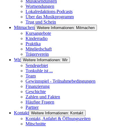
Musiksendungen
Wortsendungen
Lokalredaktions-Podcasts
Über das Musikprogramm
Trug und Schein
Mitmachen
Weitere Informationen: Mitmachen
Kursangebote
Kinderradio
Praktika
Mitgliedschaft
Trägerverein
Wir
Weitere Informationen: Wir
Sendegebiet
Tonkuhle ist ...
Team
Gewinnspiel - Teilnahmebedingungen
Finanzierung
Geschichte
Zahlen und Fakten
Häufige Fragen
Partner
Kontakt
Weitere Informationen: Kontakt
Kontakt, Anfahrt & Öffnungszeiten
Mitschnitte