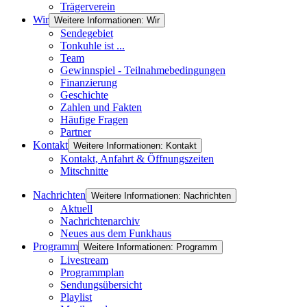
Trägerverein
Wir
Weitere Informationen: Wir
Sendegebiet
Tonkuhle ist ...
Team
Gewinnspiel - Teilnahmebedingungen
Finanzierung
Geschichte
Zahlen und Fakten
Häufige Fragen
Partner
Kontakt
Weitere Informationen: Kontakt
Kontakt, Anfahrt & Öffnungszeiten
Mitschnitte
Nachrichten
Weitere Informationen: Nachrichten
Aktuell
Nachrichtenarchiv
Neues aus dem Funkhaus
Programm
Weitere Informationen: Programm
Livestream
Programmplan
Sendungsübersicht
Playlist