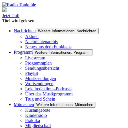
Jetzt läuft
Titel wird gelesen...
Nachrichten
Weitere Informationen: Nachrichten
Aktuell
Nachrichtenarchiv
Neues aus dem Funkhaus
Programm
Weitere Informationen: Programm
Livestream
Programmplan
Sendungsübersicht
Playlist
Musiksendungen
Wortsendungen
Lokalredaktions-Podcasts
Über das Musikprogramm
Trug und Schein
Mitmachen
Weitere Informationen: Mitmachen
Kursangebote
Kinderradio
Praktika
Mitgliedschaft