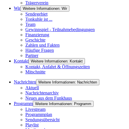
Trägerverein
Wir
Weitere Informationen: Wir
Sendegebiet
Tonkuhle ist ...
Team
Gewinnspiel - Teilnahmebedingungen
Finanzierung
Geschichte
Zahlen und Fakten
Häufige Fragen
Partner
Kontakt
Weitere Informationen: Kontakt
Kontakt, Anfahrt & Öffnungszeiten
Mitschnitte
Nachrichten
Weitere Informationen: Nachrichten
Aktuell
Nachrichtenarchiv
Neues aus dem Funkhaus
Programm
Weitere Informationen: Programm
Livestream
Programmplan
Sendungsübersicht
Playlist