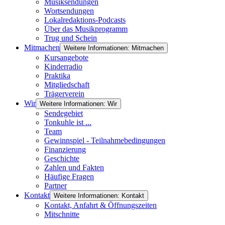
Musiksendungen
Wortsendungen
Lokalredaktions-Podcasts
Über das Musikprogramm
Trug und Schein
Mitmachen
Weitere Informationen: Mitmachen
Kursangebote
Kinderradio
Praktika
Mitgliedschaft
Trägerverein
Wir
Weitere Informationen: Wir
Sendegebiet
Tonkuhle ist ...
Team
Gewinnspiel - Teilnahmebedingungen
Finanzierung
Geschichte
Zahlen und Fakten
Häufige Fragen
Partner
Kontakt
Weitere Informationen: Kontakt
Kontakt, Anfahrt & Öffnungszeiten
Mitschnitte