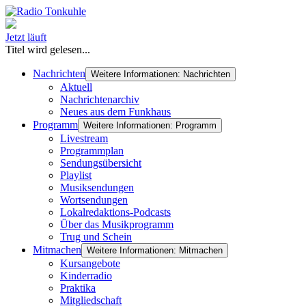
Jetzt läuft
Titel wird gelesen...
Nachrichten
Weitere Informationen: Nachrichten
Aktuell
Nachrichtenarchiv
Neues aus dem Funkhaus
Programm
Weitere Informationen: Programm
Livestream
Programmplan
Sendungsübersicht
Playlist
Musiksendungen
Wortsendungen
Lokalredaktions-Podcasts
Über das Musikprogramm
Trug und Schein
Mitmachen
Weitere Informationen: Mitmachen
Kursangebote
Kinderradio
Praktika
Mitgliedschaft