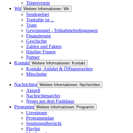
Trägerverein
Wir
Weitere Informationen: Wir
Sendegebiet
Tonkuhle ist ...
Team
Gewinnspiel - Teilnahmebedingungen
Finanzierung
Geschichte
Zahlen und Fakten
Häufige Fragen
Partner
Kontakt
Weitere Informationen: Kontakt
Kontakt, Anfahrt & Öffnungszeiten
Mitschnitte
Nachrichten
Weitere Informationen: Nachrichten
Aktuell
Nachrichtenarchiv
Neues aus dem Funkhaus
Programm
Weitere Informationen: Programm
Livestream
Programmplan
Sendungsübersicht
Playlist