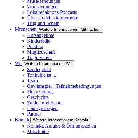
Musiksendungen
Wortsendungen
Lokalredaktions-Podcasts
Über das Musikprogramm
Trug und Schein
Mitmachen
Weitere Informationen: Mitmachen
Kursangebote
Kinderradio
Praktika
Mitgliedschaft
Trägerverein
Wir
Weitere Informationen: Wir
Sendegebiet
Tonkuhle ist ...
Team
Gewinnspiel - Teilnahmebedingungen
Finanzierung
Geschichte
Zahlen und Fakten
Häufige Fragen
Partner
Kontakt
Weitere Informationen: Kontakt
Kontakt, Anfahrt & Öffnungszeiten
Mitschnitte