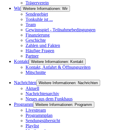
Trägerverein
Wir
Weitere Informationen: Wir
Sendegebiet
Tonkuhle ist ...
Team
Gewinnspiel - Teilnahmebedingungen
Finanzierung
Geschichte
Zahlen und Fakten
Häufige Fragen
Partner
Kontakt
Weitere Informationen: Kontakt
Kontakt, Anfahrt & Öffnungszeiten
Mitschnitte
Nachrichten
Weitere Informationen: Nachrichten
Aktuell
Nachrichtenarchiv
Neues aus dem Funkhaus
Programm
Weitere Informationen: Programm
Livestream
Programmplan
Sendungsübersicht
Playlist