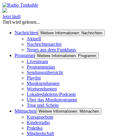
Jetzt läuft
Titel wird gelesen...
Nachrichten
Weitere Informationen: Nachrichten
Aktuell
Nachrichtenarchiv
Neues aus dem Funkhaus
Programm
Weitere Informationen: Programm
Livestream
Programmplan
Sendungsübersicht
Playlist
Musiksendungen
Wortsendungen
Lokalredaktions-Podcasts
Über das Musikprogramm
Trug und Schein
Mitmachen
Weitere Informationen: Mitmachen
Kursangebote
Kinderradio
Praktika
Mitgliedschaft