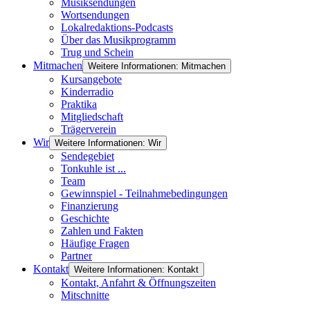
Musiksendungen
Wortsendungen
Lokalredaktions-Podcasts
Über das Musikprogramm
Trug und Schein
Mitmachen
Weitere Informationen: Mitmachen
Kursangebote
Kinderradio
Praktika
Mitgliedschaft
Trägerverein
Wir
Weitere Informationen: Wir
Sendegebiet
Tonkuhle ist ...
Team
Gewinnspiel - Teilnahmebedingungen
Finanzierung
Geschichte
Zahlen und Fakten
Häufige Fragen
Partner
Kontakt
Weitere Informationen: Kontakt
Kontakt, Anfahrt & Öffnungszeiten
Mitschnitte