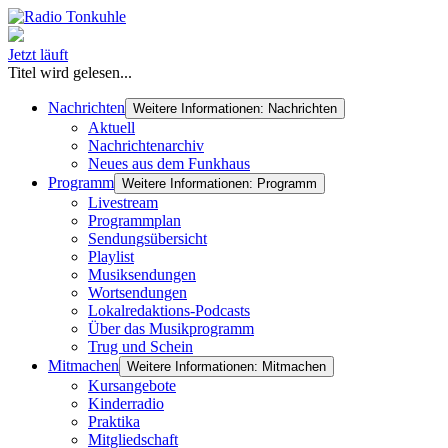
Jetzt läuft
Titel wird gelesen...
Nachrichten
Weitere Informationen: Nachrichten
Aktuell
Nachrichtenarchiv
Neues aus dem Funkhaus
Programm
Weitere Informationen: Programm
Livestream
Programmplan
Sendungsübersicht
Playlist
Musiksendungen
Wortsendungen
Lokalredaktions-Podcasts
Über das Musikprogramm
Trug und Schein
Mitmachen
Weitere Informationen: Mitmachen
Kursangebote
Kinderradio
Praktika
Mitgliedschaft