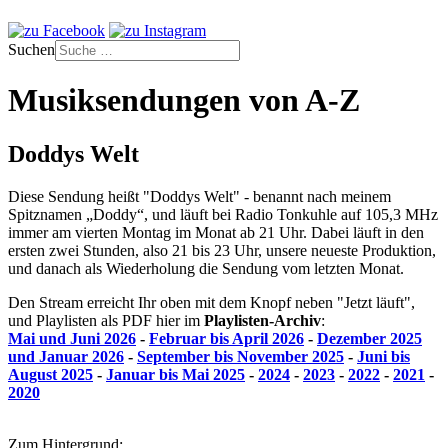
Suchen
Musiksendungen von A-Z
Doddys Welt
Diese Sendung heißt "Doddys Welt" - benannt nach meinem
Spitznamen „Doddy“, und läuft bei Radio Tonkuhle auf 105,3 MHz
immer am vierten Montag im Monat ab 21 Uhr. Dabei läuft in den
ersten zwei Stunden, also 21 bis 23 Uhr, unsere neueste Produktion,
und danach als Wiederholung die Sendung vom letzten Monat.
Den Stream erreicht Ihr oben mit dem Knopf neben "Jetzt läuft",
und Playlisten als PDF hier im
Playlisten-Archiv
:
Mai und Juni 2026
-
Februar bis April 2026
-
Dezember 2025
und Januar 2026
-
September bis November 2025
-
Juni bis
August 2025
-
Januar bis
Ma
i
2025
-
2024
-
2023
-
2022
-
2021
-
2020
Zum Hintergrund: