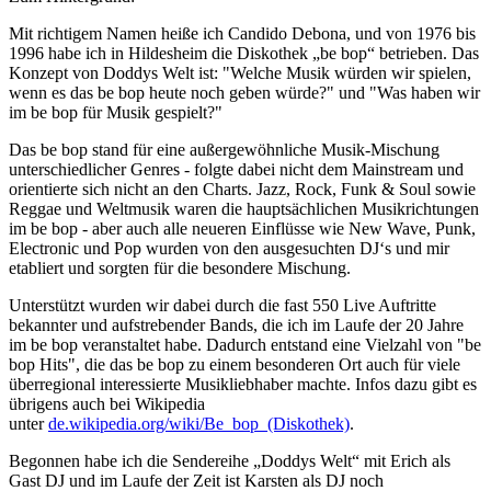
Mit richtigem Namen heiße ich Candido Debona, und von 1976 bis
1996 habe ich in Hildesheim die Diskothek „be bop“ betrieben. Das
Konzept von Doddys Welt ist: "Welche Musik würden wir spielen,
wenn es das be bop heute noch geben würde?" und "Was haben wir
im be bop für Musik gespielt?"
Das be bop stand für eine außergewöhnliche Musik-Mischung
unterschiedlicher Genres - folgte dabei nicht dem Mainstream und
orientierte sich nicht an den Charts. Jazz, Rock, Funk & Soul sowie
Reggae und Weltmusik waren die hauptsächlichen Musikrichtungen
im be bop - aber auch alle neueren Einflüsse wie New Wave, Punk,
Electronic und Pop wurden von den ausgesuchten DJ‘s und mir
etabliert und sorgten für die besondere Mischung.
Unterstützt wurden wir dabei durch die fast 550 Live Auftritte
bekannter und aufstrebender Bands, die ich im Laufe der 20 Jahre
im be bop veranstaltet habe. Dadurch entstand eine Vielzahl von "be
bop Hits", die das be bop zu einem besonderen Ort auch für viele
überregional interessierte Musikliebhaber machte. Infos dazu gibt es
übrigens auch bei Wikipedia
unter
de.wikipedia.org/wiki/Be_bop_(Diskothek)
.
Begonnen habe ich die Sendereihe „Doddys Welt“ mit Erich als
Gast DJ und im Laufe der Zeit ist Karsten als DJ noch