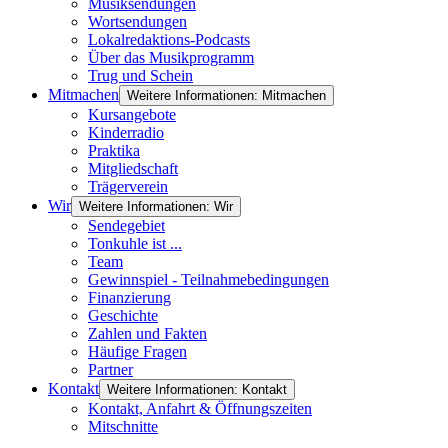
Musiksendungen
Wortsendungen
Lokalredaktions-Podcasts
Über das Musikprogramm
Trug und Schein
Mitmachen
Weitere Informationen: Mitmachen
Kursangebote
Kinderradio
Praktika
Mitgliedschaft
Trägerverein
Wir
Weitere Informationen: Wir
Sendegebiet
Tonkuhle ist ...
Team
Gewinnspiel - Teilnahmebedingungen
Finanzierung
Geschichte
Zahlen und Fakten
Häufige Fragen
Partner
Kontakt
Weitere Informationen: Kontakt
Kontakt, Anfahrt & Öffnungszeiten
Mitschnitte