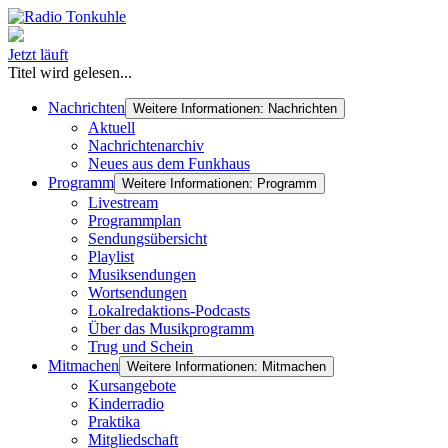
Jetzt läuft
Titel wird gelesen...
Nachrichten
Weitere Informationen: Nachrichten
Aktuell
Nachrichtenarchiv
Neues aus dem Funkhaus
Programm
Weitere Informationen: Programm
Livestream
Programmplan
Sendungsübersicht
Playlist
Musiksendungen
Wortsendungen
Lokalredaktions-Podcasts
Über das Musikprogramm
Trug und Schein
Mitmachen
Weitere Informationen: Mitmachen
Kursangebote
Kinderradio
Praktika
Mitgliedschaft