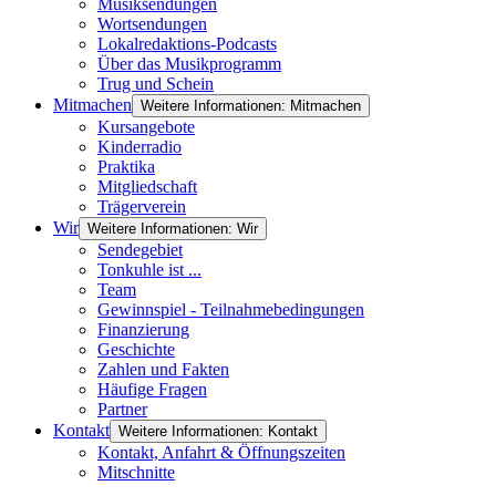
Musiksendungen
Wortsendungen
Lokalredaktions-Podcasts
Über das Musikprogramm
Trug und Schein
Mitmachen
Weitere Informationen: Mitmachen
Kursangebote
Kinderradio
Praktika
Mitgliedschaft
Trägerverein
Wir
Weitere Informationen: Wir
Sendegebiet
Tonkuhle ist ...
Team
Gewinnspiel - Teilnahmebedingungen
Finanzierung
Geschichte
Zahlen und Fakten
Häufige Fragen
Partner
Kontakt
Weitere Informationen: Kontakt
Kontakt, Anfahrt & Öffnungszeiten
Mitschnitte