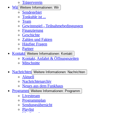
Trägerverein
Wir
Weitere Informationen: Wir
Sendegebiet
Tonkuhle ist ...
Team
Gewinnspiel - Teilnahmebedingungen
Finanzierung
Geschichte
Zahlen und Fakten
Häufige Fragen
Partner
Kontakt
Weitere Informationen: Kontakt
Kontakt, Anfahrt & Öffnungszeiten
Mitschnitte
Nachrichten
Weitere Informationen: Nachrichten
Aktuell
Nachrichtenarchiv
Neues aus dem Funkhaus
Programm
Weitere Informationen: Programm
Livestream
Programmplan
Sendungsübersicht
Playlist