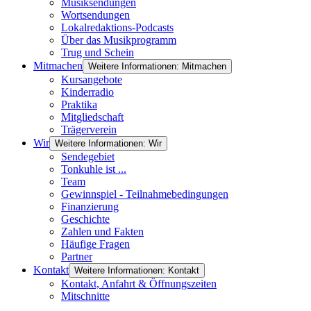
Musiksendungen
Wortsendungen
Lokalredaktions-Podcasts
Über das Musikprogramm
Trug und Schein
Mitmachen
Weitere Informationen: Mitmachen
Kursangebote
Kinderradio
Praktika
Mitgliedschaft
Trägerverein
Wir
Weitere Informationen: Wir
Sendegebiet
Tonkuhle ist ...
Team
Gewinnspiel - Teilnahmebedingungen
Finanzierung
Geschichte
Zahlen und Fakten
Häufige Fragen
Partner
Kontakt
Weitere Informationen: Kontakt
Kontakt, Anfahrt & Öffnungszeiten
Mitschnitte