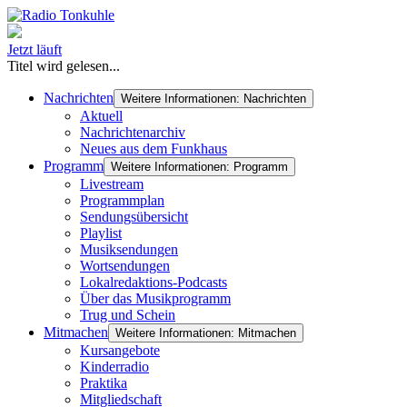
Jetzt läuft
Titel wird gelesen...
Nachrichten
Weitere Informationen: Nachrichten
Aktuell
Nachrichtenarchiv
Neues aus dem Funkhaus
Programm
Weitere Informationen: Programm
Livestream
Programmplan
Sendungsübersicht
Playlist
Musiksendungen
Wortsendungen
Lokalredaktions-Podcasts
Über das Musikprogramm
Trug und Schein
Mitmachen
Weitere Informationen: Mitmachen
Kursangebote
Kinderradio
Praktika
Mitgliedschaft