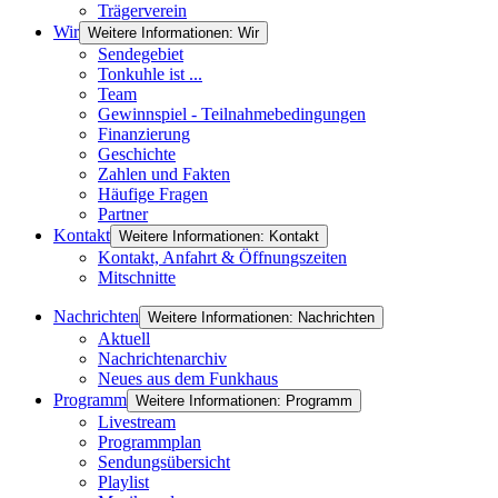
Trägerverein
Wir
Weitere Informationen: Wir
Sendegebiet
Tonkuhle ist ...
Team
Gewinnspiel - Teilnahmebedingungen
Finanzierung
Geschichte
Zahlen und Fakten
Häufige Fragen
Partner
Kontakt
Weitere Informationen: Kontakt
Kontakt, Anfahrt & Öffnungszeiten
Mitschnitte
Nachrichten
Weitere Informationen: Nachrichten
Aktuell
Nachrichtenarchiv
Neues aus dem Funkhaus
Programm
Weitere Informationen: Programm
Livestream
Programmplan
Sendungsübersicht
Playlist